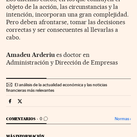
objeto de la acción, las circunstancias y la
intención, incorporan una gran complejidad.
Pero deben afrontarse, tomar las decisiones
correctas y ser consecuentes al llevarlas a
cabo.
Amadeu Arderiu
es doctor en
Administración y Dirección de Empresas
El análisis de la actualidad económica y las noticias
financieras más relevantes
Companias Cinco Días en Facebook
Companias Cinco Días en Twitter
IR A LOS COMENTARIOS
Normas
›
COMENTARIOS
0
MÁS INFORMACIÓN