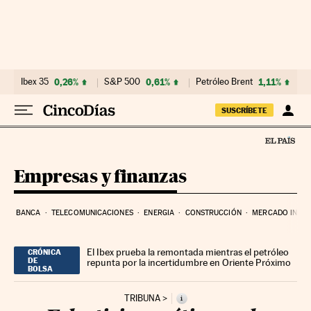
Ir al contenido
Ibex 35
0,26%
S&P 500
0,61%
Petróleo Brent
1,11%
SUSCRÍBETE
Empresas y finanzas
BANCA
TELECOMUNICACIONES
ENERGIA
CONSTRUCCIÓN
MERCADO INMOB
El Ibex prueba la remontada mientras el petróleo
CRÓNICA
DE
repunta por la incertidumbre en Oriente Próximo
BOLSA
TRIBUNA
i