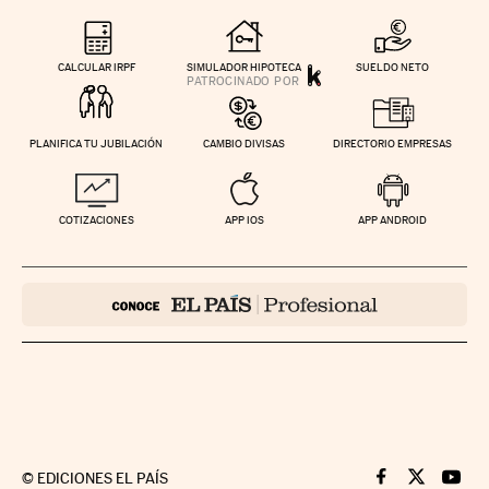
CALCULAR IRPF
SIMULADOR HIPOTECA
SUELDO NETO
PLANIFICA TU JUBILACIÓN
CAMBIO DIVISAS
DIRECTORIO EMPRESAS
COTIZACIONES
APP IOS
APP ANDROID
©
EDICIONES EL PAÍS
Cinco Días en F
Cinco Días e
Cinco 