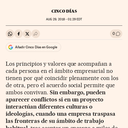
CINCO DÍAS
AUG
29, 2018 - 01:29
EDT
0
Compartir en Whatsapp
Compartir en Facebook
Compartir en Twitter
Desplegar Redes Sociales
Ir a l
Añadir Cinco Días en Google
Los principios y valores que acompañan a
cada persona en el ámbito empresarial no
tienen por qué coincidir plenamente con los
de otra, pero el acuerdo social permite que
ambos convivan.
Sin embargo, pueden
aparecer conflictos si en un proyecto
interactúan diferentes culturas o
ideologías, cuando una empresa traspasa
las fronteras de su ámbito de trabajo