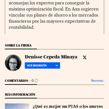
aconsejan los expertos para conseguir la
máxima optimización fiscal. En Axa sugieren
vincular sus planes de ahorro a los mercados
financieros por las mayores expectativas de
rentabilidad.
SOBRE LA FIRMA
Denisse Cepeda Minaya
Denisse Ceped
VER BIOGRAFÍA
IR A LOS COMENTARIOS
Normas
›
COMENTARIOS
0
MÁS INFORMACIÓN
¿Qué es mejor un PIAS o los nuevos