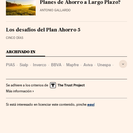
Planes de Ahorro a Largo Plazo?
ANTONIO GALLARDO
Los desafíos del Plan Ahorro 5
CINCO DÍAS
ARCHIVADO EN
PIAS
Sialp
Inverco
BBVA
Mapfre
Aviva
Unespa
Seguros vida
Planes pensiones
Ahorro
VidaCaixa Grupo
Aseguradoras
Bankia
CaixaBank
Se adhiere a los criterios de
Más información
Pensiones
Seguros
Bancos
Prestaciones
Seguridad Social
Mercados financieros
aquí
Si está interesado en licenciar este contenido, pinche
Relaciones laborales
Política laboral
Empresas
Banca
Economía