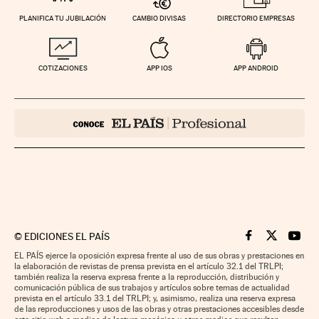
PLANIFICA TU JUBILACIÓN
CAMBIO DIVISAS
DIRECTORIO EMPRESAS
COTIZACIONES
APP IOS
APP ANDROID
©
EDICIONES EL PAÍS
Cinco Días en F
Cinco Días e
Cinco 
EL PAÍS ejerce la oposición expresa frente al uso de sus obras y prestaciones en
la elaboración de revistas de prensa prevista en el artículo 32.1 del TRLPI;
también realiza la reserva expresa frente a la reproducción, distribución y
comunicación pública de sus trabajos y artículos sobre temas de actualidad
prevista en el artículo 33.1 del TRLPI; y, asimismo, realiza una reserva expresa
de las reproducciones y usos de las obras y otras prestaciones accesibles desde