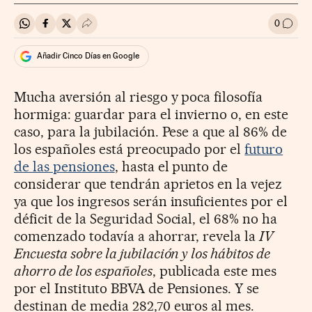
0
Compartir en Whatsapp
Compartir en Facebook
Compartir en Twitter
Desplegar Redes Sociales
Ir a l
Añadir Cinco Días en Google
Mucha aversión al riesgo y poca filosofía
hormiga: guardar para el invierno o, en este
caso, para la jubilación. Pese a que al 86% de
los españoles está preocupado por el
futuro
de las pensiones
, hasta el punto de
considerar que tendrán aprietos en la vejez
ya que los ingresos serán insuficientes por el
déficit de la Seguridad Social, el 68% no ha
comenzado todavía a ahorrar, revela la
IV
Encuesta sobre la jubilación y los hábitos de
ahorro de los españoles
, publicada este mes
por el Instituto BBVA de Pensiones. Y se
destinan de media 282,70 euros al mes.