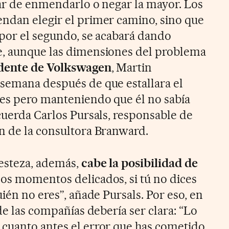
tar de enmendarlo o negar la mayor. Los
ndan elegir el primer camino, sino que
 por el segundo, se acabará dando
e, aunque las dimensiones del problema
dente de Volkswagen
, Martin
semana después de que estallara el
nes pero manteniendo que él no sabía
ecuerda Carlos Pursals, responsable de
n de la consultora Branward.
resteza, además,
cabe la posibilidad de
 los momentos delicados, si tú no dices
uién no eres”, añade Pursals. Por eso, en
 de las compañías debería ser clara: “Lo
cuanto antes el error que has cometido,