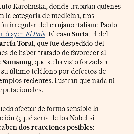
ituto Karolinska, donde trabajan quienes
n la categoría de medicina, tras
ón irregular del cirujano italiano Paolo
ntó ayer
El País
. El
caso Soria
, el del
arcía Toral
, que fue despedido del
nes de haber tratado de favorecer al
e
Samsung
, que se ha visto forzada a
 su último teléfono por defectos de
emplos recientes, ilustran que nada ni
reputacionales.
eda afectar de forma sensible la
ción (¿qué sería de los Nobel si
caben dos reacciones posibles
: