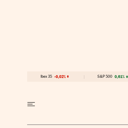
Ir al contenido
Ibex 35
-0,02%
S&P 500
0,61%