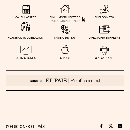
CALCULAR IRPF
SIMULADOR HIPOTECA
SUELDO NETO
PLANIFICA TU JUBILACIÓN
CAMBIO DIVISAS
DIRECTORIO EMPRESAS
COTIZACIONES
APP IOS
APP ANDROID
©
EDICIONES EL PAÍS
Cinco Días en F
Cinco Días e
Cinco 