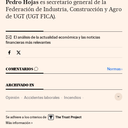
Pedro Hojas
es secretario general de la
Federación de Industria, Construcción y Agro
de UGT (UGT FICA).
El análisis de la actualidad económica y las noticias
financieras más relevantes
Companias Cinco Días en Facebook
Companias Cinco Días en Twitter
IR A LOS COMENTARIOS
Normas
›
COMENTARIOS
ARCHIVADO EN
Opinión
Accidentes laborales
Incendios
Siniestralidad laboral
Accidentes
Riesgos laborales
Seguridad laboral
Sucesos
Condiciones trabajo
Se adhiere a los criterios de
Más información
Administración autonómica
Empresas