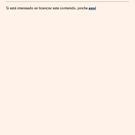
Administración Estado
Economía
Trabajo
aquí
Si está interesado en licenciar este contenido, pinche
Administración pública