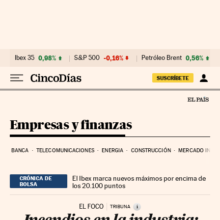
Ir al contenido
Ibex 35
0,98%
S&P 500
-0,16%
Petróleo Brent
0,56%
SUSCRÍBETE
Empresas y finanzas
BANCA
TELECOMUNICACIONES
ENERGIA
CONSTRUCCIÓN
MERCADO INMOB
El Ibex marca nuevos máximos por encima de
CRÓNICA DE
BOLSA
los 20.100 puntos
EL FOCO
i
TRIBUNA