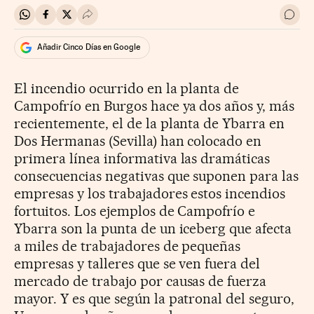
Compartir en Whatsapp
Compartir en Facebook
Compartir en Twitter
Desplegar Redes Sociales
Ir a 
Añadir Cinco Días en Google
El incendio ocurrido en la planta de
Campofrío en Burgos hace ya dos años y, más
recientemente, el de la planta de Ybarra en
Dos Hermanas (Sevilla) han colocado en
primera línea informativa las dramáticas
consecuencias negativas que suponen para las
empresas y los trabajadores estos incendios
fortuitos. Los ejemplos de Campofrío e
Ybarra son la punta de un iceberg que afecta
a miles de trabajadores de pequeñas
empresas y talleres que se ven fuera del
mercado de trabajo por causas de fuerza
mayor. Y es que según la patronal del seguro,