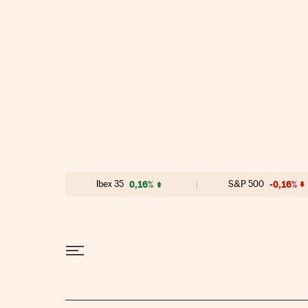
Ir al contenido
Ibex 35
0,16%
S&P 500
-0,16%