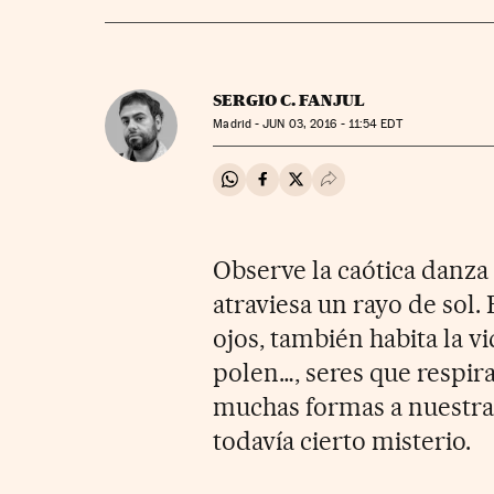
SERGIO C. FANJUL
Madrid -
JUN
03, 2016 - 11:54
EDT
Compartir en Whatsapp
Compartir en Facebook
Compartir en Twitter
Desplegar Redes Soci
Observe la caótica danza 
atraviesa un rayo de sol.
ojos, también habita la vi
polen…, seres que respir
muchas formas a nuestra
todavía cierto misterio.