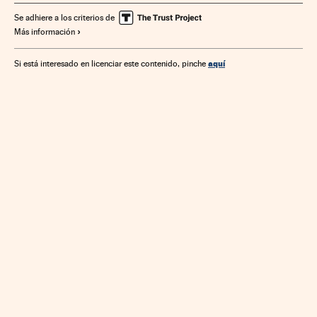
Comunicación
Comunicaciones
Se adhiere a los criterios de
Más información
aquí
Si está interesado en licenciar este contenido, pinche