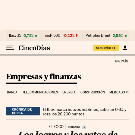
Ir al contenido
Ibex 35
0,74%
S&P 500
-0,12%
Petróleo Brent
2,55%
SUSCRÍBETE
Empresas y finanzas
BANCA
TELECOMUNICACIONES
ENERGIA
CONSTRUCCIÓN
MERCADO INMOB
El Ibex marca nuevos máximos, sube un 0,6% y
CRÓNICA DE
BOLSA
roza los 20.200 puntos
EL FOCO
i
TRIBUNA