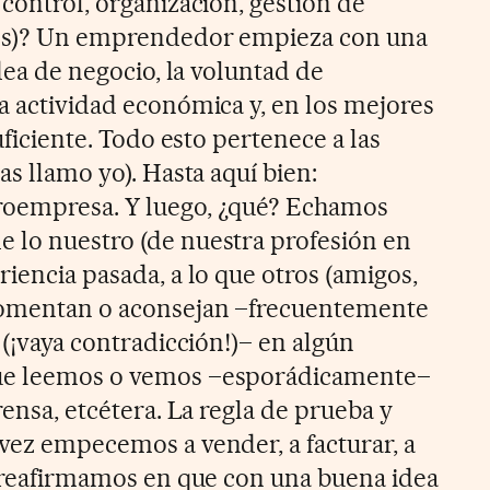
 control, organización, gestión de
nos)? Un emprendedor empieza con una
idea de negocio, la voluntad de
a actividad económica y, en los mejores
suficiente. Todo esto pertenece a las
as llamo yo). Hasta aquí bien:
roempresa. Y luego, ¿qué? Echamos
 lo nuestro (de nuestra profesión en
riencia pasada, a lo que otros (amigos,
 comentan o aconsejan –frecuentemente
a (¡vaya contradicción!)– en algún
que leemos o vemos –esporádicamente–
rensa, etcétera. La regla de prueba y
 vez empecemos a vender, a facturar, a
os reafirmamos en que con una buena idea