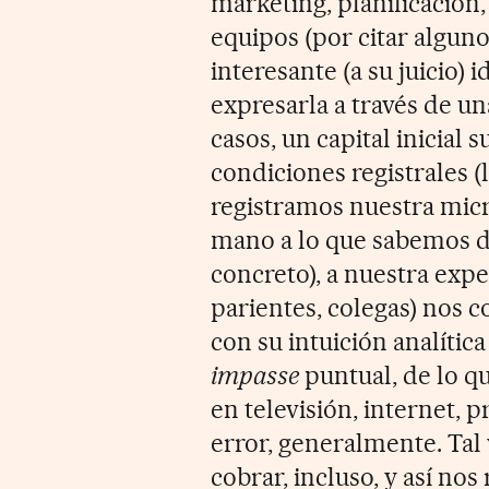
marketing, planificación,
equipos (por citar algu
interesante (a su juicio) 
expresarla a través de un
casos, un capital inicial 
condiciones registrales (l
registramos nuestra mic
mano a lo que sabemos de
concreto), a nuestra expe
parientes, colegas) nos
con su intuición analític
impasse
puntual, de lo 
en televisión, internet, p
error, generalmente. Tal
cobrar, incluso, y así n