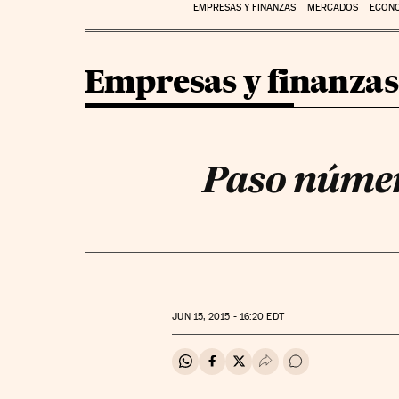
EMPRESAS Y FINANZAS
MERCADOS
ECON
Empresas y finanzas
Paso númer
JUN
15, 2015 - 16:20
EDT
Compartir en Whatsapp
Compartir en Facebook
Compartir en Twitter
Desplegar Redes Soci
Ir a los comentar