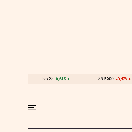
Ir al contenido
Ibex 35
0,61%
S&P 500
-0,17%