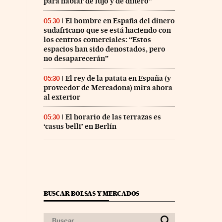
para hablar de lujo y de dinero”
El hombre en España del dinero
05:30
sudafricano que se está haciendo con
los centros comerciales: “Estos
espacios han sido denostados, pero
no desaparecerán”
El rey de la patata en España (y
05:30
proveedor de Mercadona) mira ahora
al exterior
El horario de las terrazas es
05:30
‘casus belli’ en Berlín
BUSCAR BOLSAS Y MERCADOS