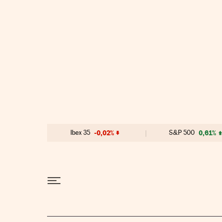
Ir al contenido
Ibex 35
-0,02%
S&P 500
0,61%