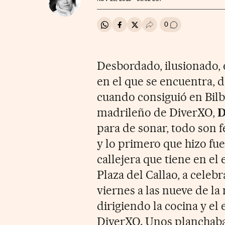
0
Compartir en Whatsapp
Compartir en Facebook
Compartir en Twitter
Desplegar Redes Soci
Ir a los comenta
Desbordado, ilusionado, 
en el que se encuentra, 
cuando consiguió en Bilba
madrileño de DiverXO,
D
para de sonar, todo son f
y lo primero que hizo fue 
callejera que tiene en el
Plaza del Callao, a celebr
viernes a las nueve de la
dirigiendo la cocina y el
DiverXO. Unos planchaba