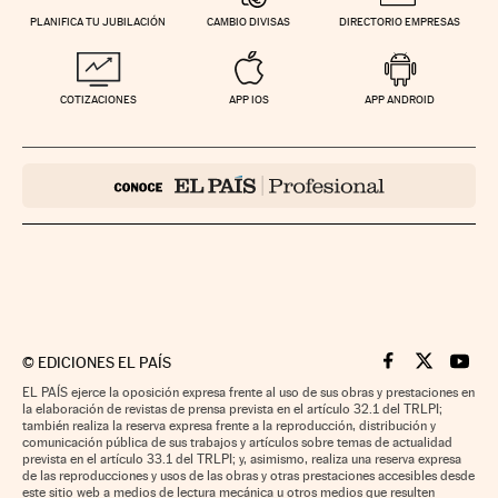
PLANIFICA TU JUBILACIÓN
CAMBIO DIVISAS
DIRECTORIO EMPRESAS
COTIZACIONES
APP IOS
APP ANDROID
©
EDICIONES EL PAÍS
Cinco Días en F
Cinco Días e
Cinco 
EL PAÍS ejerce la oposición expresa frente al uso de sus obras y prestaciones en
la elaboración de revistas de prensa prevista en el artículo 32.1 del TRLPI;
también realiza la reserva expresa frente a la reproducción, distribución y
comunicación pública de sus trabajos y artículos sobre temas de actualidad
prevista en el artículo 33.1 del TRLPI; y, asimismo, realiza una reserva expresa
de las reproducciones y usos de las obras y otras prestaciones accesibles desde
este sitio web a medios de lectura mecánica u otros medios que resulten