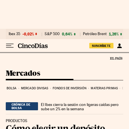
Ir al contenido
Ibex 35
-0,02%
S&P 500
0,64%
Petróleo Brent
1,26%
SUSCRÍBETE
Mercados
BOLSA
MERCADO DIVISAS
FONDOS DE INVERSIÓN
MATERIAS PRIMAS
DEU
El Ibex cierra la sesión con ligeras caídas pero
CRÓNICA DE
BOLSA
sube un 2% en la semana
PRODUCTOS