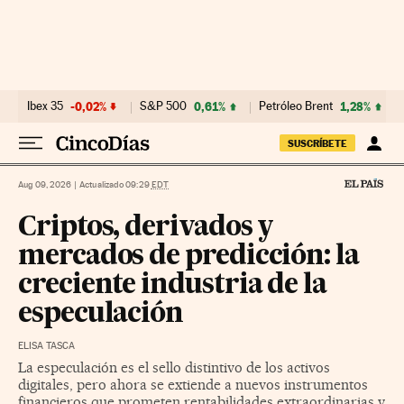
Ir al contenido
Ibex 35
-0,02%
S&P 500
0,61%
Petróleo Brent
1,28%
SUSCRÍBETE
Aug 09, 2026
|
Actualizado 09:29
EDT
Criptos, derivados y
mercados de predicción: la
creciente industria de la
especulación
ELISA TASCA
La especulación es el sello distintivo de los activos
digitales, pero ahora se extiende a nuevos instrumentos
financieros que prometen rentabilidades extraordinarias y