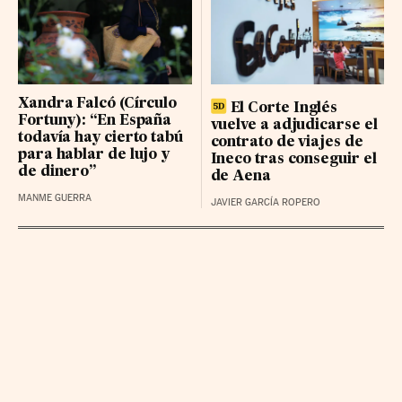
BBVA RG
24.6 (0.01%)
LOGISTA INTEGRAL BR
36.7 (0.34%)
NATURGY GRP BR
28.72 (-0.06%)
Xandra Falcó (Círculo
El Corte Inglés
Fortuny): “En España
vuelve a adjudicarse el
todavía hay cierto tabú
contrato de viajes de
para hablar de lujo y
Ineco tras conseguir el
de dinero”
de Aena
MANME GUERRA
JAVIER GARCÍA ROPERO