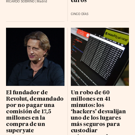
euros
RICARDO SOBRINO
|
Madrid
CINCO DÍAS
El fundador de
Un robo de 60
Revolut, demandado
millones en 41
por no pagar una
minutos: los
comisión de 17,5
‘hackers’ desvalijan
millones en la
uno de los lugares
compra de un
más seguros para
superyate
custodiar