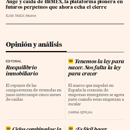
Auge y caída de BitMEX, la plataforma pionera en
futuros perpetuos que ahora echa el cierre
ELISA TASCA
|
Madrid
Opinión y análisis
Tenemos la ley para
EDITORIAL
Reequilibrio
nacer. Nos falta la ley
inmobiliario
para crecer
El repunte de las
El marco que impulsó en
compraventas de viviendas en
España la creación de
junio interrumpe cinco meses
empresas emergentes se agota
de caídas
justo cuando estas empiezan a
escalar
CARINA SZPILKA
Ciclos combinados: la
¿Es fácil hacer