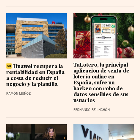
REDEIA CORP BR
15.47 (0.02%)
CELLNEX TELECOM BR
27.56 (0.76%)
REPSOL BR
25.28 (-0.18%)
CAIXABANK
12.82 (-0.06%)
FLUIDRA BR
20.36 (0.04%)
TuLotero, la principal
FERROVIAL RG
57.36 (0.26%)
Huawei recupera la
aplicación de venta de
rentabilidad en España
lotería online en
PUIG BRANDS B RG
16.88 (0.07%)
a costa de reducir el
España, sufre un
negocio y la plantilla
LABOR. FARMAC. R BR
hackeo con robo de
58.35 (-0.25%)
RAMÓN MUÑOZ
datos sensibles de sus
GRIFOLS-A BR
10.175 (0.07%)
usuarios
FERNANDO BELINCHÓN
ACCIONA BR
140.7239 (0%)
IBERDROLA
20.7 (-0.02%)
UNICAJA BANCO BR
3.514 (-0.002%)