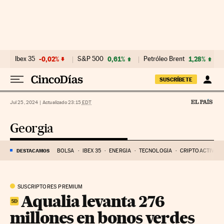
Ir al contenido
Ibex 35
-0,02%
S&P 500
0,61%
Petróleo Brent
1,28%
SUSCRÍBETE
Jul 25, 2024
|
Actualizado 23:15
EDT
Georgia
DESTACAMOS
BOLSA
IBEX 35
ENERGÍA
TECNOLOGÍA
CRIPTOACTIVOS
SUSCRIPTORES PREMIUM
Aqualia levanta 276
millones en bonos verdes