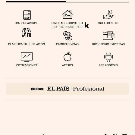
CALCULAR IRPF
SIMULADOR HIPOTECA
SUELDO NETO
PLANIFICA TU JUBILACIÓN
CAMBIO DIVISAS
DIRECTORIO EMPRESAS
COTIZACIONES
APP IOS
APP ANDROID