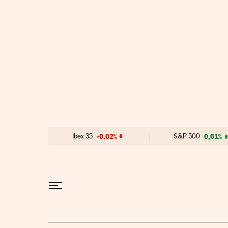
Ir al contenido
Ibex 35
-0,02%
S&P 500
0,61%