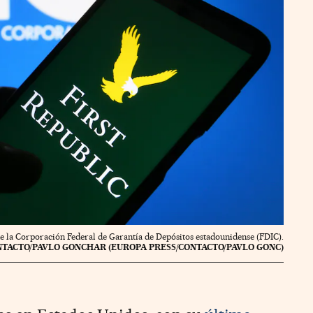
s de la Corporación Federal de Garantía de Depósitos estadounidense (FDIC).
NTACTO/PAVLO GONCHAR (EUROPA PRESS/CONTACTO/PAVLO GONC)