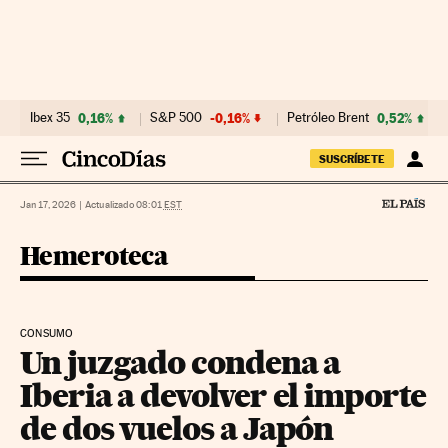
Ir al contenido
Ibex 35
0,16%
S&P 500
-0,16%
Petróleo Brent
0,52%
SUSCRÍBETE
Jan 17, 2026
|
Actualizado 08:01
EST
Hemeroteca
CONSUMO
Un juzgado condena a
Iberia a devolver el importe
de dos vuelos a Japón