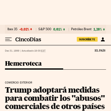
Ir al contenido
Ibex 35
-0,02%
S&P 500
0,61%
Petróleo Brent
1,28%
SUSCRÍBETE
Dec 31, 1999
|
Actualizado 19:00
EST
Hemeroteca
COMERCIO EXTERIOR
Trump adoptará medidas
para combatir los "abusos"
comerciales de otros países