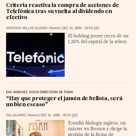
Criteria reactiva la compra de acciones de
Telefónica tras su vuelta al dividendo en
efectivo
SANTIAGO MILLÁN ALONSO
|
Madrid
|
DEC 31, 1999 - 19:00
EST
El holding posee cerca de un
1,30% del capital de la teleco
EVA SÁNCHEZ, SOCIA DIRECTORA DE FISAN
“Hay que proteger el jamón de bellota, será
un bien escaso”
PAZ ÁLVAREZ
|
Madrid
|
DEC 31, 1999 - 19:00
EST
Estudió filología inglesa, un
máster en Boston y dirige la
gestión de la firma de