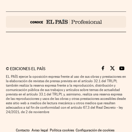
©
EDICIONES EL PAÍS
Cinco Días en F
Cinco Días e
Cinco 
EL PAÍS ejerce la oposición expresa frente al uso de sus obras y prestaciones en
la elaboración de revistas de prensa prevista en el artículo 32.1 del TRLPI;
también realiza la reserva expresa frente a la reproducción, distribución y
comunicación pública de sus trabajos y artículos sobre temas de actualidad
prevista en el artículo 33.1 del TRLPI; y, asimismo, realiza una reserva expresa
de las reproducciones y usos de las obras y otras prestaciones accesibles desde
este sitio web a medios de lectura mecánica u otros medios que resulten
adecuados a tal fin de conformidad con el artículo 67.3 del Real Decreto - ley
24/2021, de 2 de noviembre
Contacto
Aviso legal
Política cookies
Configuración de cookies