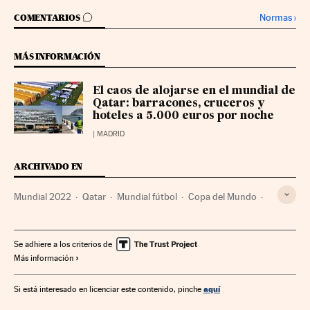
IR A LOS COMENTARIOS
Normas
›
COMENTARIOS
MÁS INFORMACIÓN
El caos de alojarse en el mundial de
Qatar: barracones, cruceros y
hoteles a 5.000 euros por noche
| MADRID
ARCHIVADO EN
Mundial 2022
Qatar
Mundial fútbol
Copa del Mundo
Oriente Próximo
Campeonato mundial
Fútbol
Asia
Competiciones
Deportes
Se adhiere a los criterios de
Más información
aquí
Si está interesado en licenciar este contenido, pinche