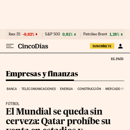
Ir al contenido
Ibex 35
-0,02%
S&P 500
0,61%
Petróleo Brent
1,28%
SUSCRÍBETE
Empresas y finanzas
BANCA
TELECOMUNICACIONES
ENERGIA
CONSTRUCCIÓN
MERCADO INMOB
FÚTBOL
El Mundial se queda sin
cerveza: Qatar prohíbe su