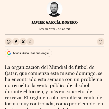
JAVIER GARCÍA ROPERO
NOV
18, 2022 - 05:46
EST
Compartir en Whatsapp
Compartir en Facebook
Compartir en Twitter
Desplegar Redes Sociales
Ir a 
Añadir Cinco Días en Google
La organización del Mundial de fútbol de
Qatar, que comienza este mismo domingo, se
ha encontrado esta semana con un problema
no resuelto: la venta pública de alcohol
durante el torneo, y más en concreto, de
cerveza. El régimen solo permite su venta de
forma muy controlada, como por ejemplo, en