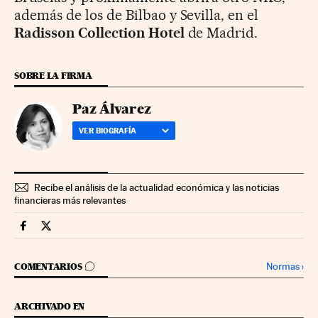
además de los de Bilbao y Sevilla, en el
Radisson Collection Hotel
de Madrid.
SOBRE LA FIRMA
Paz Álvarez
VER BIOGRAFÍA
Recibe el análisis de la actualidad económica y las noticias
financieras más relevantes
Fortunas Cinco Días en Facebook
Fortunas Cinco Días en Twitter
IR A LOS COMENTARIOS
Normas
›
COMENTARIOS
ARCHIVADO EN