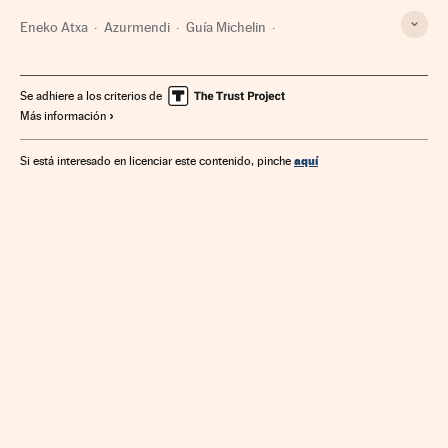
Eneko Atxa
Azurmendi
Guía Michelin
San Sebastián Gastronomika
Radisson Hotels
Guías gastronómicas
Ferias gastronómicas
Se adhiere a los criterios de
Más información
Restaurantes
NASA
Restauración
Agencias espaciales
Hostelería
Astronáutica
Turismo
aquí
Si está interesado en licenciar este contenido, pinche
Gastronomía
Empresas
Cultura
Economía
Ciencia