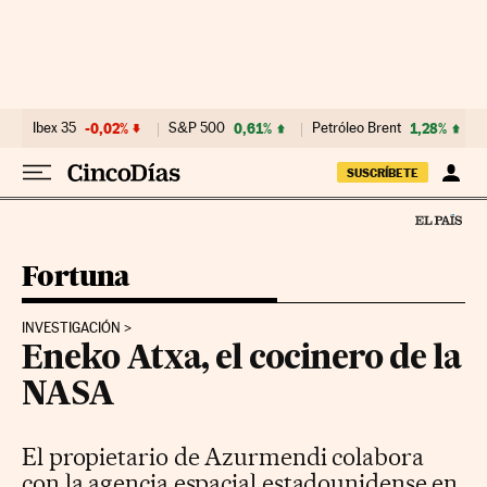
Ir al contenido
Ibex 35
-0,02%
S&P 500
0,61%
Petróleo Brent
1,28%
SUSCRÍBETE
Fortuna
INVESTIGACIÓN
Eneko Atxa, el cocinero de la
NASA
El propietario de Azurmendi colabora
con la agencia espacial estadounidense en