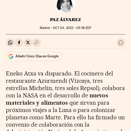
PAZ ÁLVAREZ
Madrid -
OCT
04, 2022 - 05:56
EDT
Compartir en Whatsapp
Compartir en Facebook
Compartir en Twitter
Desplegar Redes Sociales
Ir a 
Añadir Cinco Días en Google
Eneko Atxa va disparado. El cocinero del
restaurante Azurmendi (Vizcaya, tres
estrellas Michelin, tres soles Repsol), colabora
con la NASA en el desarrollo de
nuevos
materiales y alimentos
que sirvan para
próximos viajes a la Luna o para colonizar
planetas como Marte. Para ello ha firmado un
convenio de colaboración con l
a