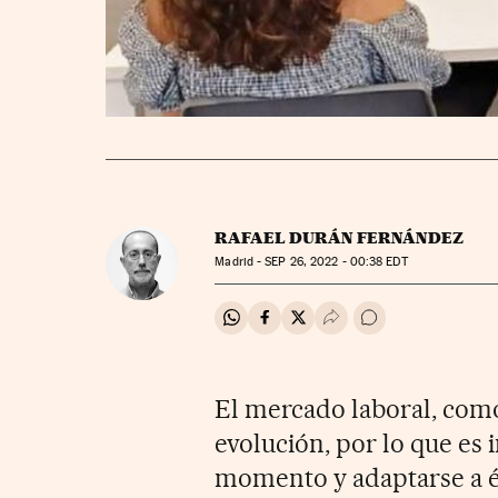
RAFAEL DURÁN FERNÁNDEZ
Madrid -
SEP
26, 2022 - 00:38
EDT
Compartir en Whatsapp
Compartir en Facebook
Compartir en Twitter
Desplegar Redes Soci
Ir a los comentar
El mercado laboral, como
evolución, por lo que es
momento y adaptarse a él