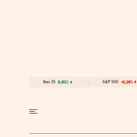
Ir al contenido
Ibex 35
0,61%
S&P 500
-0,16%