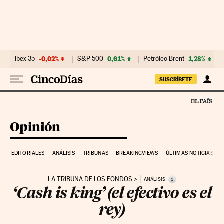
Ir al contenido
Ibex 35
-0,02%
S&P 500
0,61%
Petróleo Brent
1,28%
SUSCRÍBETE
Opinión
EDITORIALES
ANÁLISIS
TRIBUNAS
BREAKINGVIEWS
ÚLTIMAS NOTICIAS
LA TRIBUNA DE LOS FONDOS
i
ANÁLISIS
‘Cash is king’ (el efectivo es el
rey)