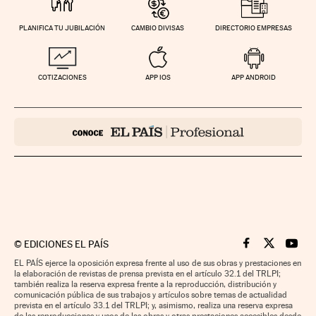
PLANIFICA TU JUBILACIÓN
CAMBIO DIVISAS
DIRECTORIO EMPRESAS
COTIZACIONES
APP IOS
APP ANDROID
©
EDICIONES EL PAÍS
Cinco Días en F
Cinco Días e
Cinco 
EL PAÍS ejerce la oposición expresa frente al uso de sus obras y prestaciones en
la elaboración de revistas de prensa prevista en el artículo 32.1 del TRLPI;
también realiza la reserva expresa frente a la reproducción, distribución y
comunicación pública de sus trabajos y artículos sobre temas de actualidad
prevista en el artículo 33.1 del TRLPI; y, asimismo, realiza una reserva expresa
de las reproducciones y usos de las obras y otras prestaciones accesibles desde