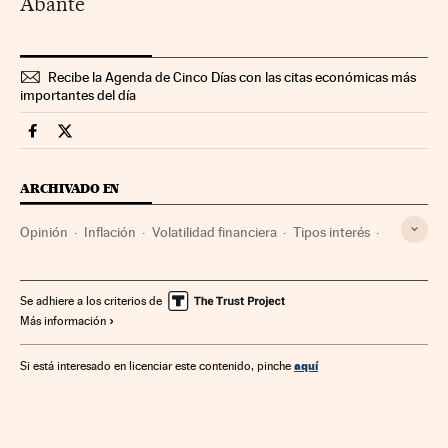
Abante
Recibe la Agenda de Cinco Días con las citas económicas más
importantes del día
Opinion Cinco Días en Facebook
Opinion Cinco Días en Twitter
ARCHIVADO EN
Opinión
Inflación
Volatilidad financiera
Tipos interés
Inversión financiera
Indicadores económicos
Bolsa
Mercados financieros
Créditos
Servicios bancarios
Se adhiere a los criterios de
Más información
Banca
Economía
Finanzas
aquí
Si está interesado en licenciar este contenido, pinche