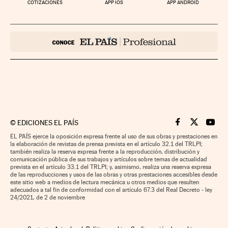
COTIZACIONES
APP IOS
APP ANDROID
©
EDICIONES EL PAÍS
Cinco Días en F
Cinco Días e
Cinco 
EL PAÍS ejerce la oposición expresa frente al uso de sus obras y prestaciones en
la elaboración de revistas de prensa prevista en el artículo 32.1 del TRLPI;
también realiza la reserva expresa frente a la reproducción, distribución y
comunicación pública de sus trabajos y artículos sobre temas de actualidad
prevista en el artículo 33.1 del TRLPI; y, asimismo, realiza una reserva expresa
de las reproducciones y usos de las obras y otras prestaciones accesibles desde
este sitio web a medios de lectura mecánica u otros medios que resulten
adecuados a tal fin de conformidad con el artículo 67.3 del Real Decreto - ley
24/2021, de 2 de noviembre