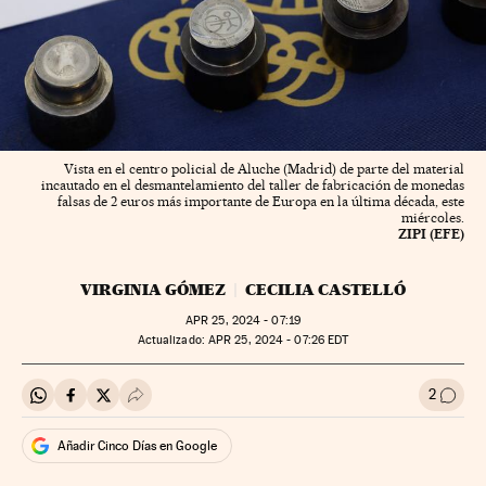
Vista en el centro policial de Aluche (Madrid) de parte del material
incautado en el desmantelamiento del taller de fabricación de monedas
falsas de 2 euros más importante de Europa en la última década, este
miércoles.
ZIPI (EFE)
VIRGINIA GÓMEZ
CECILIA CASTELLÓ
APR
25, 2024 - 07:19
actualizado:
APR
25, 2024 - 07:26
EDT
2
Compartir en Whatsapp
Compartir en Facebook
Compartir en Twitter
Desplegar Redes Sociales
Ir a l
Añadir Cinco Días en Google