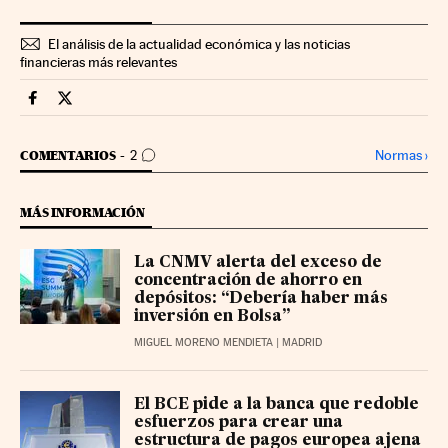
El análisis de la actualidad económica y las noticias
financieras más relevantes
Economia Cinco Días en Facebook
Economia Cinco Días en Twitter
IR A LOS COMENTARIOS
Normas
›
COMENTARIOS
2
MÁS INFORMACIÓN
La CNMV alerta del exceso de
concentración de ahorro en
depósitos: “Debería haber más
inversión en Bolsa”
MIGUEL MORENO MENDIETA
| MADRID
El BCE pide a la banca que redoble
esfuerzos para crear una
estructura de pagos europea ajena