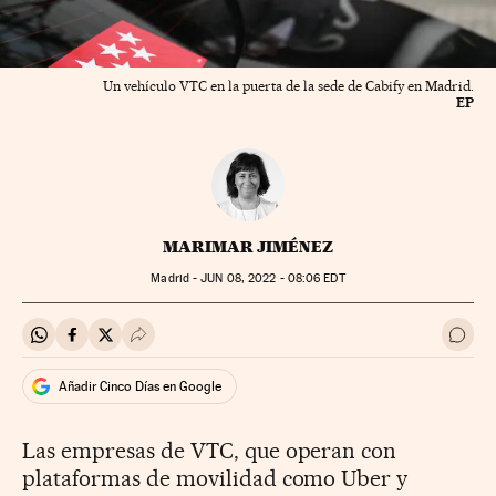
Un vehículo VTC en la puerta de la sede de Cabify en Madrid.
EP
MARIMAR JIMÉNEZ
Madrid -
JUN
08, 2022 - 08:06
EDT
Compartir en Whatsapp
Compartir en Facebook
Compartir en Twitter
Desplegar Redes Sociales
Ir a 
Añadir Cinco Días en Google
Las empresas de VTC, que operan con
plataformas de movilidad como Uber y