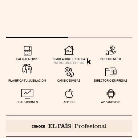
CALCULAR IRPF
SIMULADOR HIPOTECA
SUELDO NETO
PLANIFICA TU JUBILACIÓN
CAMBIO DIVISAS
DIRECTORIO EMPRESAS
COTIZACIONES
APP IOS
APP ANDROID