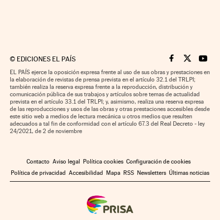
©
EDICIONES EL PAÍS
Cinco Días en F
Cinco Días e
Cinco 
EL PAÍS ejerce la oposición expresa frente al uso de sus obras y prestaciones en
la elaboración de revistas de prensa prevista en el artículo 32.1 del TRLPI;
también realiza la reserva expresa frente a la reproducción, distribución y
comunicación pública de sus trabajos y artículos sobre temas de actualidad
prevista en el artículo 33.1 del TRLPI; y, asimismo, realiza una reserva expresa
de las reproducciones y usos de las obras y otras prestaciones accesibles desde
este sitio web a medios de lectura mecánica u otros medios que resulten
adecuados a tal fin de conformidad con el artículo 67.3 del Real Decreto - ley
24/2021, de 2 de noviembre
Contacto
Aviso legal
Política cookies
Configuración de cookies
Política de privacidad
Accesibilidad
Mapa
RSS
Newsletters
Últimas noticias