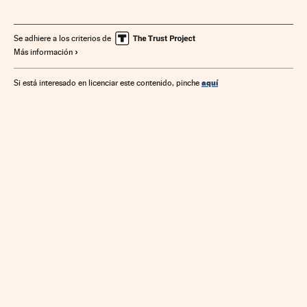
Transporte privado
Taxis
Apps
Carsharing
Transporte urbano
Aplicaciones informáticas
Vehículos
Se adhiere a los criterios de
Más información
Software
Consumidores
Empresas
Tecnologías movilidad
Transporte
Tecnología
aquí
Si está interesado en licenciar este contenido, pinche
Economía
Industria