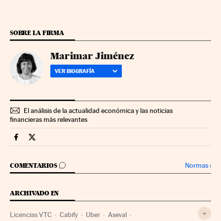
SOBRE LA FIRMA
Marimar Jiménez
VER BIOGRAFÍA
El análisis de la actualidad económica y las noticias
financieras más relevantes
Companias Cinco Días en Facebook
Companias Cinco Días en Twitter
IR A LOS COMENTARIOS
Normas
›
COMENTARIOS
ARCHIVADO EN
Licencias VTC
Cabify
Uber
Aseval