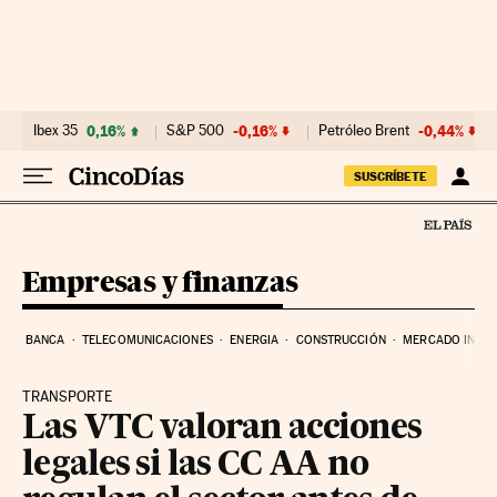
Ir al contenido
Ibex 35
0,16%
S&P 500
-0,16%
Petróleo Brent
-0,44%
SUSCRÍBETE
Empresas y finanzas
BANCA
TELECOMUNICACIONES
ENERGIA
CONSTRUCCIÓN
MERCADO INMOB
TRANSPORTE
Las VTC valoran acciones
legales si las CC AA no