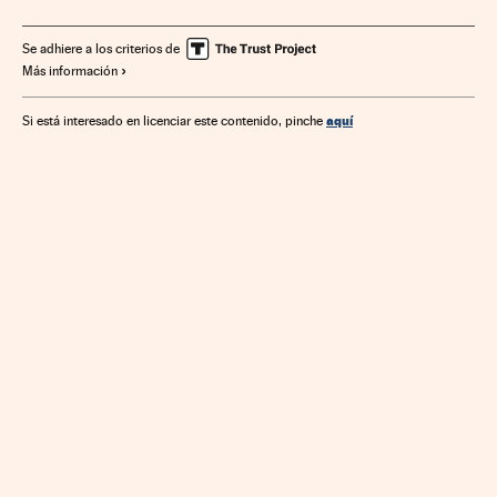
Combustibles fósiles
Rusia
Europa occidental
Combustibles
Europa Este
Energía no renovable
Se adhiere a los criterios de
Más información
Europa
Fuentes energía
Energía
Bucha
aquí
Si está interesado en licenciar este contenido, pinche