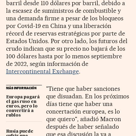
barril desde 110 dólares por barril, debido a
la escasez de suministros de combustible y
una demanda firme a pesar de los bloqueos
por Covid-19 en China y una liberación
récord de reservas estratégicas por parte de
Estados Unidos. Por otro lado, los futuros del
crudo indican que su precio no bajará de los
100 dólares hasta por lo menos septiembre
de 2022, según información de
Intercontinental Exchange
.
"Tiene que haber sanciones
MÁS INFORMACIÓN
que disuadan. En los próximos
Europa pagará
el gas ruso en
días tiene que haber una
euros, pero lo
concertación europea, es lo
convertirá a
rublos
que quiero", añadió Macron
después de haber señalado
Rusia puede
que esa discusión la va a
sufrir una