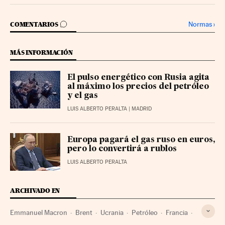
IR A LOS COMENTARIOS
Normas
›
COMENTARIOS
MÁS INFORMACIÓN
El pulso energético con Rusia agita
al máximo los precios del petróleo
y el gas
LUIS ALBERTO PERALTA
| MADRID
Europa pagará el gas ruso en euros,
pero lo convertirá a rublos
LUIS ALBERTO PERALTA
ARCHIVADO EN
Emmanuel Macron
Brent
Ucrania
Petróleo
Francia