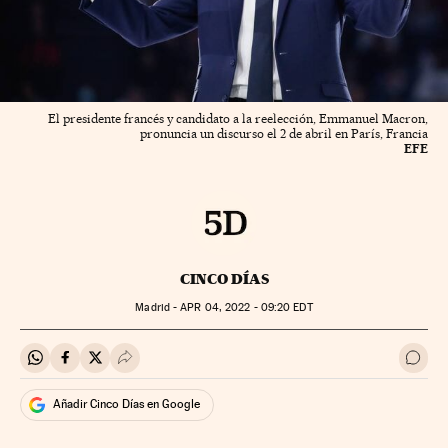
El presidente francés y candidato a la reelección, Emmanuel Macron,
pronuncia un discurso el 2 de abril en París, Francia
EFE
CINCO DÍAS
Madrid -
APR
04, 2022 - 09:20
EDT
Compartir en Whatsapp
Compartir en Facebook
Compartir en Twitter
Desplegar Redes Sociales
Ir a 
Añadir Cinco Días en Google