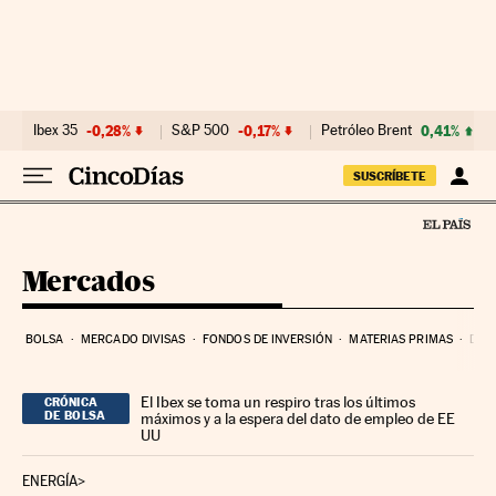
Ir al contenido
Ibex 35
-0,28%
S&P 500
-0,17%
Petróleo Brent
0,41%
SUSCRÍBETE
Mercados
BOLSA
MERCADO DIVISAS
FONDOS DE INVERSIÓN
MATERIAS PRIMAS
DEU
El Ibex se toma un respiro tras los últimos
CRÓNICA
DE BOLSA
máximos y a la espera del dato de empleo de EE
UU
ENERGÍA>