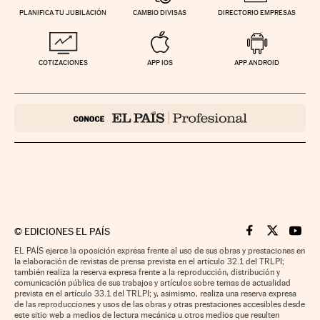
PLANIFICA TU JUBILACIÓN
CAMBIO DIVISAS
DIRECTORIO EMPRESAS
COTIZACIONES
APP IOS
APP ANDROID
©
EDICIONES EL PAÍS
Cinco Días en F
Cinco Días e
Cinco 
EL PAÍS ejerce la oposición expresa frente al uso de sus obras y prestaciones en
la elaboración de revistas de prensa prevista en el artículo 32.1 del TRLPI;
también realiza la reserva expresa frente a la reproducción, distribución y
comunicación pública de sus trabajos y artículos sobre temas de actualidad
prevista en el artículo 33.1 del TRLPI; y, asimismo, realiza una reserva expresa
de las reproducciones y usos de las obras y otras prestaciones accesibles desde
este sitio web a medios de lectura mecánica u otros medios que resulten