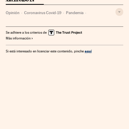
ARCHIVADO EN
Opinión
Coronavirus Covid-19
Pandemia
Coronavirus
Virología
Epidemia
Enfermedades infecciosas
Unión Europea
Se adhiere a los criterios de
Más información
Microbiología
Enfermedades
Mercados financieros
Empresas
Europa
Organizaciones internacionales
aquí
Si está interesado en licenciar este contenido, pinche
Medicina
Economía
Banca
Relaciones exteriores
Finanzas
Biología
Salud
Ciencias naturales
Ciencia