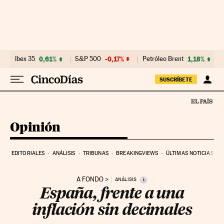
Ir al contenido
Ibex 35
0,61%
S&P 500
-0,17%
Petróleo Brent
1,18%
SUSCRÍBETE
Opinión
EDITORIALES
ANÁLISIS
TRIBUNAS
BREAKINGVIEWS
ÚLTIMAS NOTICIAS
A FONDO
i
ANÁLISIS
España, frente a una
inflación sin decimales