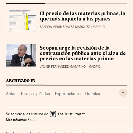
El precio de las materias primas, lo
que más inquieta a las pymes
SANDRA VIRUMBRALES MÁRQUEZ
| MADRID
Seopan urge la revisión de la
contratación pública ante el alza de
precios en las materias primas
JAVIER FERNÁNDEZ MAGARIÑO
| MADRID
ARCHIVADO EN
Anfac
Envases plástico
Exportaciones
Química
Patronal
Comercio exterior
Organizaciones empresariales
Fabricantes automóviles
Se adhiere a los criterios de
Más información
Automoción
Relaciones laborales
Ciencias exactas
Construcción
Comercio
Empresas
Industria