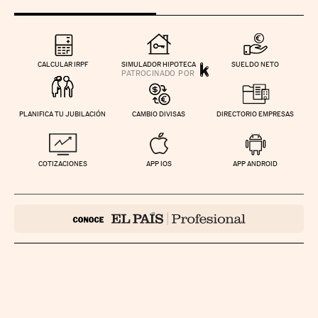
CALCULAR IRPF
SIMULADOR HIPOTECA
SUELDO NETO
PLANIFICA TU JUBILACIÓN
CAMBIO DIVISAS
DIRECTORIO EMPRESAS
COTIZACIONES
APP IOS
APP ANDROID