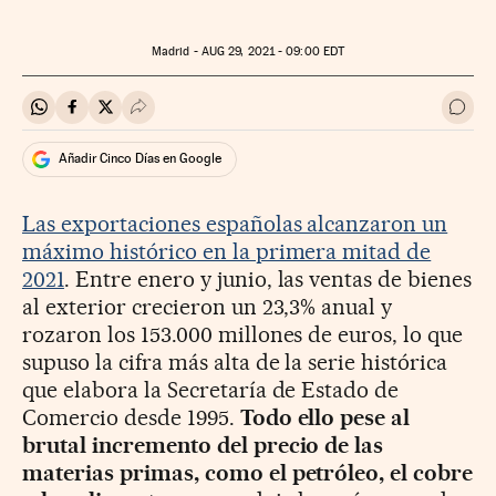
Madrid -
AUG
29, 2021 - 09:00
EDT
Compartir en Whatsapp
Compartir en Facebook
Compartir en Twitter
Desplegar Redes Sociales
Ir a 
Añadir Cinco Días en Google
Las exportaciones españolas alcanzaron un
máximo histórico en la primera mitad de
2021
. Entre enero y junio, las ventas de bienes
al exterior crecieron un 23,3% anual y
rozaron los 153.000 millones de euros, lo que
supuso la cifra más alta de la serie histórica
que elabora la Secretaría de Estado de
Comercio desde 1995.
Todo ello pese al
brutal incremento del precio de las
materias primas, como el petróleo, el cobre