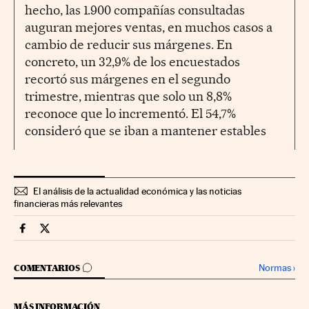
hecho, las 1.900 compañías consultadas
auguran mejores ventas, en muchos casos a
cambio de reducir sus márgenes. En
concreto, un 32,9% de los encuestados
recortó sus márgenes en el segundo
trimestre, mientras que solo un 8,8%
reconoce que lo incrementó. El 54,7%
consideró que se iban a mantener estables
El análisis de la actualidad económica y las noticias
financieras más relevantes
Companias Cinco Días en Facebook
Companias Cinco Días en Twitter
IR A LOS COMENTARIOS
Normas
›
COMENTARIOS
MÁS INFORMACIÓN