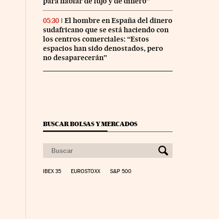
para hablar de lujo y de dinero”
El hombre en España del dinero
05:30
sudafricano que se está haciendo con
los centros comerciales: “Estos
espacios han sido denostados, pero
no desaparecerán”
BUSCAR BOLSAS Y MERCADOS
IBEX 35
EUROSTOXX
S&P 500