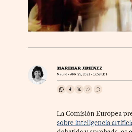
MARIMAR JIMÉNEZ
Madrid -
APR
25, 2021 - 17:58
EDT
Compartir en Whatsapp
Compartir en Facebook
Compartir en Twitter
Desplegar Redes Soci
Ir a los comentar
La Comisión Europea pr
sobre inteligencia artifici
debatida y aprobada, es 