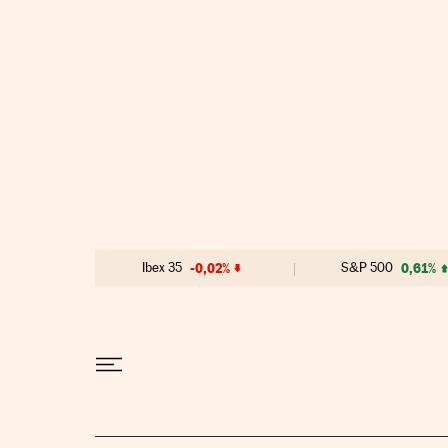
Ir al contenido
Ibex 35
-0,02%
S&P 500
0,61%