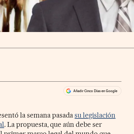
Añadir Cinco Días en Google
ales
ios
esentó la semana pasada
su legislación
al
. La propuesta, que aún debe ser
el primer marco legal del mundo que