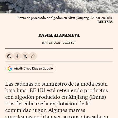
Planta de procesado de algodón en Aksu (Xinjiang, China), en 2015.
REUTERS
DASHA AFANASIEVA
MAR
18, 2021 - 02:18
EDT
Compartir en Whatsapp
Compartir en Facebook
Compartir en Twitter
Desplegar Redes Sociales
Añadir Cinco Días en Google
Las cadenas de suministro de la moda están
bajo lupa. EE UU está reteniendo productos
con algodón producido en Xinjiang (China)
tras descubrirse la explotación de la
comunidad uigur. Algunas marcas
americanas podrían ver su ropa atascada en