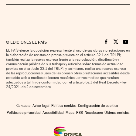
©
EDICIONES EL PAÍS
Cinco Días en F
Cinco Días e
Cinco 
EL PAÍS ejerce la oposición expresa frente al uso de sus obras y prestaciones en
la elaboración de revistas de prensa prevista en el artículo 32.1 del TRLPI;
también realiza la reserva expresa frente a la reproducción, distribución y
comunicación pública de sus trabajos y artículos sobre temas de actualidad
prevista en el artículo 33.1 del TRLPI; y, asimismo, realiza una reserva expresa
de las reproducciones y usos de las obras y otras prestaciones accesibles desde
este sitio web a medios de lectura mecánica u otros medios que resulten
adecuados a tal fin de conformidad con el artículo 67.3 del Real Decreto - ley
24/2021, de 2 de noviembre
Contacto
Aviso legal
Política cookies
Configuración de cookies
Política de privacidad
Accesibilidad
Mapa
RSS
Newsletters
Últimas noticias