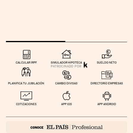
CALCULAR IRPF
SIMULADOR HIPOTECA
SUELDO NETO
PLANIFICA TU JUBILACIÓN
CAMBIO DIVISAS
DIRECTORIO EMPRESAS
COTIZACIONES
APP IOS
APP ANDROID