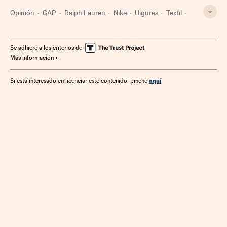
Opinión
GAP
Ralph Lauren
Nike
Uigures
Textil
Minorías religiosas
China
Estados Unidos
Minorías étnicas
Asia Oriental
Norteamérica
Etnias
Se adhiere a los criterios de
Más información
Grupos sociales
Asia
Confección
Empresas
América
Economía
Industria
Sociedad
aquí
Si está interesado en licenciar este contenido, pinche