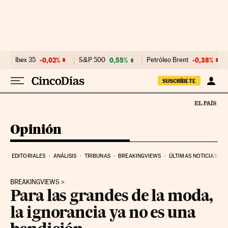
Ir al contenido
Ibex 35
-0,02%
S&P 500
0,55%
Petróleo Brent
-0,38%
SUSCRÍBETE
Opinión
EDITORIALES
ANÁLISIS
TRIBUNAS
BREAKINGVIEWS
ÚLTIMAS NOTICIAS
BREAKINGVIEWS
Para las grandes de la moda,
la ignorancia ya no es una