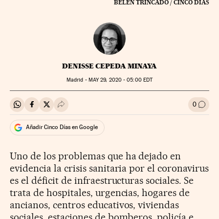
BELÉN TRINCADO / CINCO DÍAS
DENISSE CEPEDA MINAYA
Madrid -
MAY
29, 2020 - 05:00
EDT
0
Compartir en Whatsapp
Compartir en Facebook
Compartir en Twitter
Desplegar Redes Sociales
Ir a l
Añadir Cinco Días en Google
Uno de los problemas que ha dejado en
evidencia la crisis sanitaria por el coronavirus
es el déficit de infraestructuras sociales. Se
trata de hospitales, urgencias, hogares de
ancianos, centros educativos, viviendas
sociales, estaciones de bomberos, policía e