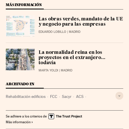
MÁS INFORMACIÓN
Las obras verdes, mandato de la UE
y negocio para las empresas
EDUARDO LOBILLO
| MADRID
La normalidad reina en los
proyectos en el extranjero...
todavía
MARTA YOLDI
| MADRID
ARCHIVADO EN
Rehabilitación edificios
FCC
Sacyr
ACS
Construcción viviendas
Planes vivienda
Hospitales
Vivienda
Construcción
Asistencia sanitaria
Empresas
Se adhiere a los criterios de
Más información
Economía
Industria
Sanidad
Urbanismo
Salud