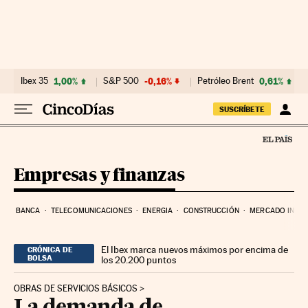
Ir al contenido
Ibex 35
1,00%
S&P 500
-0,16%
Petróleo Brent
0,61%
SUSCRÍBETE
Empresas y finanzas
BANCA
TELECOMUNICACIONES
ENERGIA
CONSTRUCCIÓN
MERCADO INMOB
El Ibex marca nuevos máximos por encima de
CRÓNICA DE
BOLSA
los 20.200 puntos
OBRAS DE SERVICIOS BÁSICOS