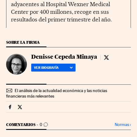
adyacentes al Hospital Wexner Medical
Center por 400 millones, recoge en sus
resultados del primer trimestre del año.
SOBRE LA FIRMA
Denisse Cepeda Minaya
Denisse Ceped
VER BIOGRAFÍA
El análisis de la actualidad económica y las noticias
financieras más relevantes
Companias Cinco Días en Facebook
Companias Cinco Días en Twitter
IR A LOS COMENTARIOS
Normas
›
COMENTARIOS
0