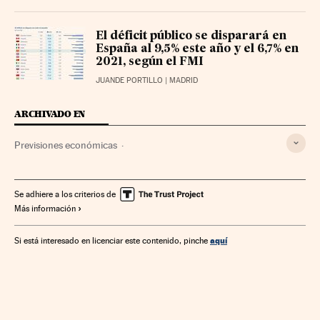
El déficit público se disparará en
España al 9,5% este año y el 6,7% en
2021, según el FMI
JUANDE PORTILLO
| MADRID
ARCHIVADO EN
Previsiones económicas
Crisis económica coronavirus covid-19
FMI
Coronavirus Covid-19
Crisis económica
Se adhiere a los criterios de
Más información
Recesión económica
Coronavirus
Coyuntura económica
Virología
Política económica
aquí
Si está interesado en licenciar este contenido, pinche
Enfermedades infecciosas
Microbiología
Enfermedades
Organizaciones internacionales
Medicina
Relaciones exteriores
Economía
Biología
Salud