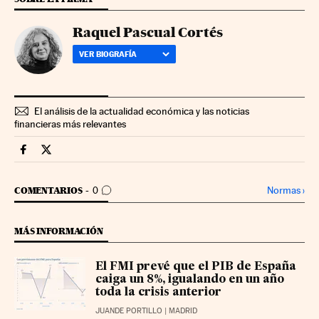
Raquel Pascual Cortés
VER BIOGRAFÍA
El análisis de la actualidad económica y las noticias
financieras más relevantes
Economia Cinco Días en Facebook
Economia Cinco Días en Twitter
IR A LOS COMENTARIOS
Normas
›
COMENTARIOS
0
MÁS INFORMACIÓN
El FMI prevé que el PIB de España
caiga un 8%, igualando en un año
toda la crisis anterior
JUANDE PORTILLO
| MADRID