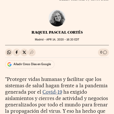
RAQUEL PASCUAL CORTÉS
Madrid -
APR
14, 2020 - 16:20
EDT
0
Compartir en Whatsapp
Compartir en Facebook
Compartir en Twitter
Desplegar Redes Sociales
Ir a l
Añadir Cinco Días en Google
"Proteger vidas humanas y facilitar que los
sistemas de salud hagan frente a la pandemia
generada por el
Covid-19
ha exigido
aislamientos y cierres de actividad y negocios
generalizados por todo el mundo para frenar
la propagación del virus. Y eso ha hecho que