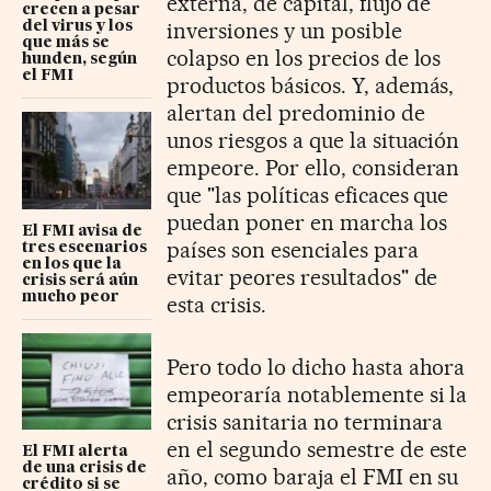
externa, de capital, flujo de
crecen a pesar
inversiones y un posible
del virus y los
que más se
colapso en los precios de los
hunden, según
el FMI
productos básicos. Y, además,
alertan del predominio de
unos riesgos a que la situación
empeore. Por ello, consideran
que "las políticas eficaces que
puedan poner en marcha los
El FMI avisa de
países son esenciales para
tres escenarios
en los que la
evitar peores resultados" de
crisis será aún
mucho peor
esta crisis.
Pero todo lo dicho hasta ahora
empeoraría notablemente si la
crisis sanitaria no terminara
en el segundo semestre de este
El FMI alerta
de una crisis de
año, como baraja el FMI en su
crédito si se