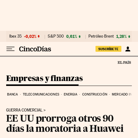
Ir al contenido
Ibex 35
-0,02%
S&P 500
0,61%
Petróleo Brent
1,28%
SUSCRÍBETE
Empresas y finanzas
BANCA
TELECOMUNICACIONES
ENERGIA
CONSTRUCCIÓN
MERCADO INMOB
GUERRA COMERCIAL
EE UU prorroga otros 90
días la moratoria a Huawei