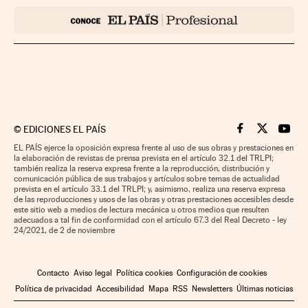
©
EDICIONES EL PAÍS
Cinco Días en F
Cinco Días e
Cinco 
EL PAÍS ejerce la oposición expresa frente al uso de sus obras y prestaciones en
la elaboración de revistas de prensa prevista en el artículo 32.1 del TRLPI;
también realiza la reserva expresa frente a la reproducción, distribución y
comunicación pública de sus trabajos y artículos sobre temas de actualidad
prevista en el artículo 33.1 del TRLPI; y, asimismo, realiza una reserva expresa
de las reproducciones y usos de las obras y otras prestaciones accesibles desde
este sitio web a medios de lectura mecánica u otros medios que resulten
adecuados a tal fin de conformidad con el artículo 67.3 del Real Decreto - ley
24/2021, de 2 de noviembre
Contacto
Aviso legal
Política cookies
Configuración de cookies
Política de privacidad
Accesibilidad
Mapa
RSS
Newsletters
Últimas noticias