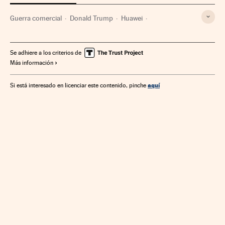
Guerra comercial
Donald Trump
Huawei
Comercio internacional
China
Estados Unidos
Asia Oriental
Norteamérica
Asia
Empresas
Se adhiere a los criterios de
Más información
Comercio
América
Economía
Telecomunicaciones
Comunicaciones
aquí
Si está interesado en licenciar este contenido, pinche