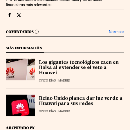
financieras más relevantes
Companias Cinco Días en Facebook
Companias Cinco Días en Twitter
IR A LOS COMENTARIOS
Normas
›
COMENTARIOS
MÁS INFORMACIÓN
Los gigantes tecnológicos caen en
Bolsa al extenderse el veto a
Huawei
CINCO DÍAS
| MADRID
Reino Unido planea dar luz verde a
Huawei para sus redes
CINCO DÍAS
| MADRID
ARCHIVADO EN