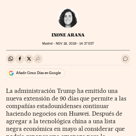
IXONE ARANA
Madrid -
NOV
18, 2019 - 14:37
EST
Compartir en Whatsapp
Compartir en Facebook
Compartir en Twitter
Desplegar Redes Sociales
Ir a 
Añadir Cinco Días en Google
La administración Trump ha emitido una
nueva extensión de 90 días que permite a las
compañías estadounidenses continuar
haciendo negocios con Huawei. Después de
agregar a la tecnológica china a una lista
negra económica en mayo
al considerar que