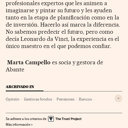
profesionales expertos que les animen a
imaginarse y pintar su futuro y les ayuden
tanto en la etapa de planificación como en la
de inversión. Hacerlo así marca la diferencia.
No sabemos predecir el futuro, pero como
decía Leonardo da Vinci, la experiencia es el
único maestro en el que podemos confiar.
Marta Campello
es socia y gestora de
Abante
ARCHIVADO EN
Opinión
Gestoras fondos
Pensiones
Bancos
Fondos inversión
Prestaciones
Mercados financieros
Seguridad Social
Empresas
Política laboral
Economía
Se adhiere a los criterios de
Más información
Trabajo
Banca
Finanzas