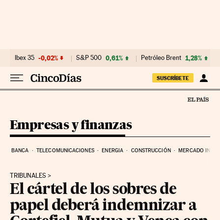
Ir al contenido
Ibex 35
-0,02%
S&P 500
0,61%
Petróleo Brent
1,28%
SUSCRÍBETE
Empresas y finanzas
BANCA
TELECOMUNICACIONES
ENERGIA
CONSTRUCCIÓN
MERCADO INMOB
TRIBUNALES
El cártel de los sobres de
papel deberá indemnizar a