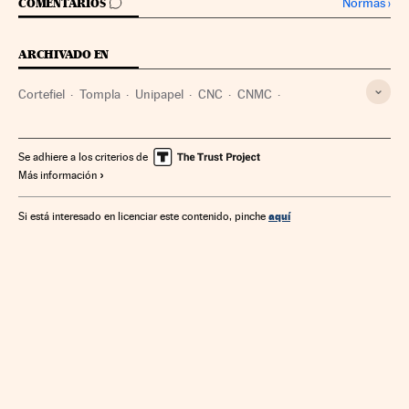
IR A LOS COMENTARIOS
Normas
›
COMENTARIOS
ARCHIVADO EN
Cortefiel
Tompla
Unipapel
CNC
CNMC
Sector papel
Materias primas
Empresas
Administración Estado
Economía
Industria
Se adhiere a los criterios de
Más información
Administración pública
aquí
Si está interesado en licenciar este contenido, pinche