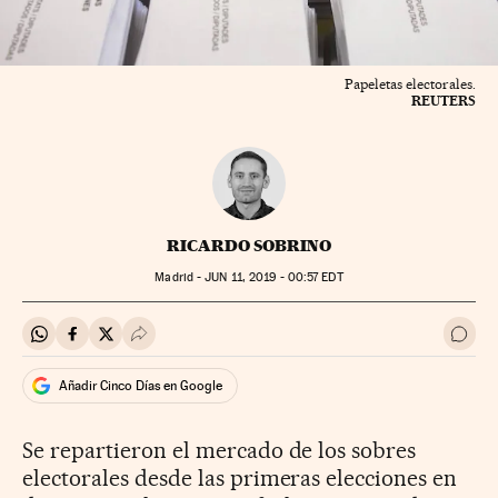
Papeletas electorales.
REUTERS
RICARDO SOBRINO
Madrid -
JUN
11, 2019 - 00:57
EDT
Compartir en Whatsapp
Compartir en Facebook
Compartir en Twitter
Desplegar Redes Sociales
Ir a 
Añadir Cinco Días en Google
Se repartieron el mercado de los sobres
electorales desde las primeras elecciones en