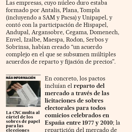
Las empresas, cuyo núcleo duro estaba
formado por Antalis, Plana, Tompla
(incluyendo a SAM y Pacsa) y Unipapel, y
contó con la participación de Hispapel,
Andupal, Argansobre, Cegama, Domenech,
Envel, Izalbe, Maespa, Rodon, Serbos y
Sobrinsa, habían creado “un acuerdo
complejo en el que se subsumen múltiples
acuerdos de reparto y fijación de precios”.
En concreto, los pactos
MÁS INFORMACIÓN
incluían el
reparto del
mercado a través de las
licitaciones de sobres
electorales para todos
La CNC multa al
comicios celebrados en
cártel de los
España entre 1977 y 2010
; la
sobres de papel
para las
repartición del mercado de
elecciones