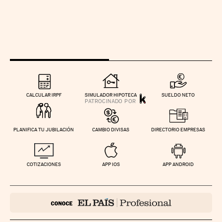
CALCULAR IRPF
SIMULADOR HIPOTECA
SUELDO NETO
PLANIFICA TU JUBILACIÓN
CAMBIO DIVISAS
DIRECTORIO EMPRESAS
COTIZACIONES
APP IOS
APP ANDROID