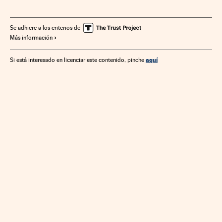
Empresas
Economía
Industria
Carlos Crespo
Se adhiere a los criterios de
Más información
aquí
Si está interesado en licenciar este contenido, pinche