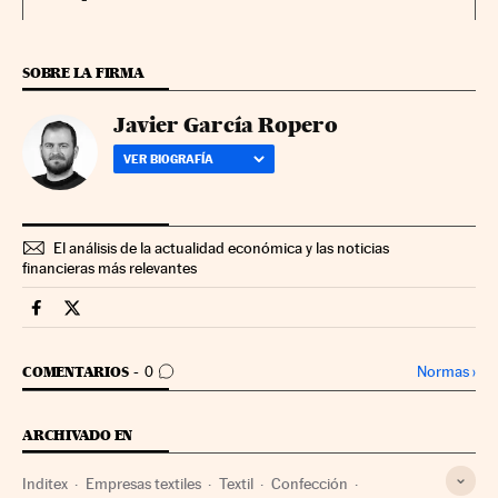
SOBRE LA FIRMA
Javier García Ropero
VER BIOGRAFÍA
El análisis de la actualidad económica y las noticias
financieras más relevantes
Companias Cinco Días en Facebook
Companias Cinco Días en Twitter
IR A LOS COMENTARIOS
Normas
›
COMENTARIOS
0
ARCHIVADO EN
Inditex
Empresas textiles
Textil
Confección