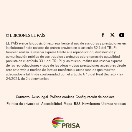
©
EDICIONES EL PAÍS
Cinco Días en F
Cinco Días e
Cinco 
EL PAÍS ejerce la oposición expresa frente al uso de sus obras y prestaciones en
la elaboración de revistas de prensa prevista en el artículo 32.1 del TRLPI;
también realiza la reserva expresa frente a la reproducción, distribución y
comunicación pública de sus trabajos y artículos sobre temas de actualidad
prevista en el artículo 33.1 del TRLPI; y, asimismo, realiza una reserva expresa
de las reproducciones y usos de las obras y otras prestaciones accesibles desde
este sitio web a medios de lectura mecánica u otros medios que resulten
adecuados a tal fin de conformidad con el artículo 67.3 del Real Decreto - ley
24/2021, de 2 de noviembre
Contacto
Aviso legal
Política cookies
Configuración de cookies
Política de privacidad
Accesibilidad
Mapa
RSS
Newsletters
Últimas noticias