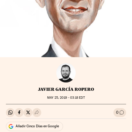
JAVIER GARCÍA ROPERO
MAY
25, 2019 - 03:18
EDT
0
Compartir en Whatsapp
Compartir en Facebook
Compartir en Twitter
Desplegar Redes Sociales
Ir a l
Añadir Cinco Días en Google