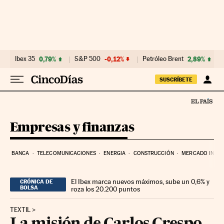
Ir al contenido
Ibex 35
0,79%
S&P 500
-0,12%
Petróleo Brent
2,89%
SUSCRÍBETE
Empresas y finanzas
BANCA
TELECOMUNICACIONES
ENERGIA
CONSTRUCCIÓN
MERCADO INMOB
El Ibex marca nuevos máximos, sube un 0,6% y
CRÓNICA DE
BOLSA
roza los 20.200 puntos
TEXTIL