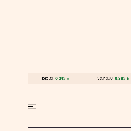
Ir al contenido
Ibex 35
0,24%
S&P 500
0,38%