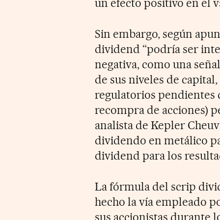
un efecto positivo en el va
Sin embargo, según apunta
dividend “podría ser in
negativa, como una seña
de sus niveles de capital
regulatorios pendientes d
recompra de acciones) pe
analista de Kepler Cheuv
dividendo en metálico pa
dividend para los result
La fórmula del scrip div
hecho la vía empleado po
sus accionistas durante lo