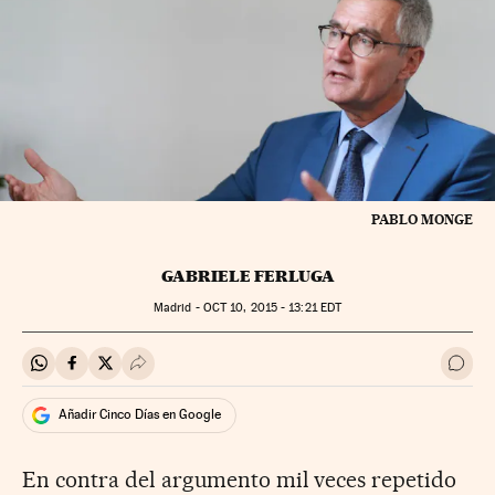
PABLO MONGE
GABRIELE FERLUGA
Madrid -
OCT
10, 2015 - 13:21
EDT
Compartir en Whatsapp
Compartir en Facebook
Compartir en Twitter
Desplegar Redes Sociales
Ir a 
Añadir Cinco Días en Google
En contra del argumento mil veces repetido