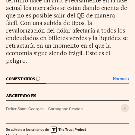
terminó hace un año. Precisamente en la fase
actual los mercados se están dando cuenta de
que no es posible salir del QE de manera
fácil. Con una subida de tipos, la
revalorización del dólar afectaría a todos los
endeudados en billetes verdes y la liquidez se
retractaría en un momento en el que la
economía sigue siendo frágil. Este es el
peligro.
IR A LOS COMENTARIOS
Normas
›
COMENTARIOS
ARCHIVADO EN
Didier Saint-Georges
Carmignac Gestion
Fondos inversión
Mercados financieros
Empresas
Finanzas
Economía
Se adhiere a los criterios de