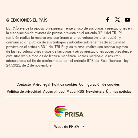
©
EDICIONES EL PAÍS
Cinco Días en F
Cinco Días e
Cinco 
EL PAÍS ejerce la oposición expresa frente al uso de sus obras y prestaciones en
la elaboración de revistas de prensa prevista en el artículo 32.1 del TRLPI;
también realiza la reserva expresa frente a la reproducción, distribución y
comunicación pública de sus trabajos y artículos sobre temas de actualidad
prevista en el artículo 33.1 del TRLPI; y, asimismo, realiza una reserva expresa
de las reproducciones y usos de las obras y otras prestaciones accesibles desde
este sitio web a medios de lectura mecánica u otros medios que resulten
adecuados a tal fin de conformidad con el artículo 67.3 del Real Decreto - ley
24/2021, de 2 de noviembre
Contacto
Aviso legal
Política cookies
Configuración de cookies
Política de privacidad
Accesibilidad
Mapa
RSS
Newsletters
Últimas noticias
Webs de PRISA