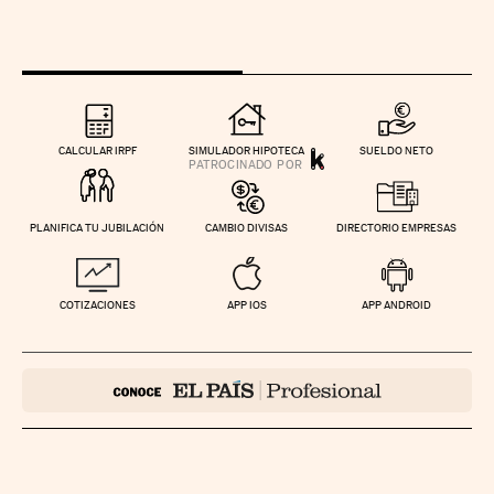
CALCULAR IRPF
SIMULADOR HIPOTECA
SUELDO NETO
PLANIFICA TU JUBILACIÓN
CAMBIO DIVISAS
DIRECTORIO EMPRESAS
COTIZACIONES
APP IOS
APP ANDROID