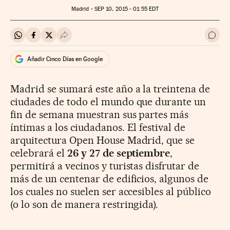
Madrid -
SEP
10, 2015 - 01:55
EDT
Compartir en Whatsapp
Compartir en Facebook
Compartir en Twitter
Desplegar Redes Sociales
Ir a 
Añadir Cinco Días en Google
Madrid se sumará este año a la treintena de
ciudades de todo el mundo que durante un
fin de semana muestran sus partes más
íntimas a los ciudadanos. El festival de
arquitectura Open House Madrid, que se
celebrará el
26 y 27 de septiembre
,
permitirá a vecinos y turistas disfrutar de
más de un centenar de edificios, algunos de
los cuales no suelen ser accesibles al público
(o lo son de manera restringida).