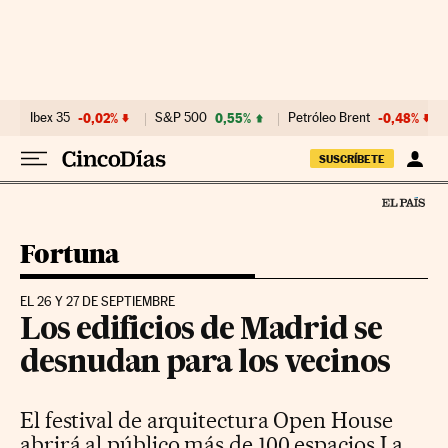
Ir al contenido
Ibex 35
-0,02%
S&P 500
0,55%
Petróleo Brent
-0,48%
SUSCRÍBETE
Fortuna
EL 26 Y 27 DE SEPTIEMBRE
Los edificios de Madrid se
desnudan para los vecinos
El festival de arquitectura Open House
abrirá al público más de 100 espacios La