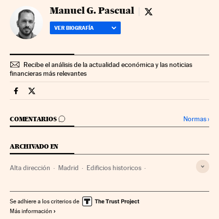
Manuel G. Pascual
Manuel G. Pascual - 
VER BIOGRAFÍA
Recibe el análisis de la actualidad económica y las noticias
financieras más relevantes
Fortunas Cinco Días en Facebook
Fortunas Cinco Días en Twitter
IR A LOS COMENTARIOS
Normas
›
COMENTARIOS
ARCHIVADO EN
Alta dirección
Madrid
Edificios historicos
Comunidad de Madrid
Edificios singulares
Arquitectura
Arte
España
Gestión empresarial
Empresas
Economía
Se adhiere a los criterios de
Más información