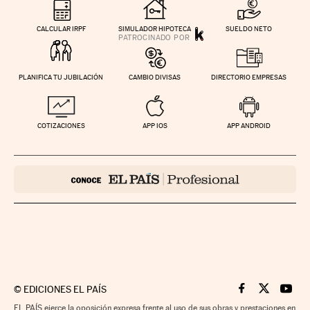
CALCULAR IRPF
SIMULADOR HIPOTECA
SUELDO NETO
PLANIFICA TU JUBILACIÓN
CAMBIO DIVISAS
DIRECTORIO EMPRESAS
COTIZACIONES
APP IOS
APP ANDROID
©
EDICIONES EL PAÍS
Cinco Días en F
Cinco Días e
Cinco 
EL PAÍS ejerce la oposición expresa frente al uso de sus obras y prestaciones en