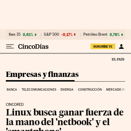
Ir al contenido
Ibex 35
0,61%
S&P 500
-0,17%
Petróleo Brent
0,76%
SUSCRÍBETE
Empresas y finanzas
BANCA
TELECOMUNICACIONES
ENERGIA
CONSTRUCCIÓN
MERCADO INMOB
CINCORED
Linux busca ganar fuerza de
la mano del 'netbook' y el