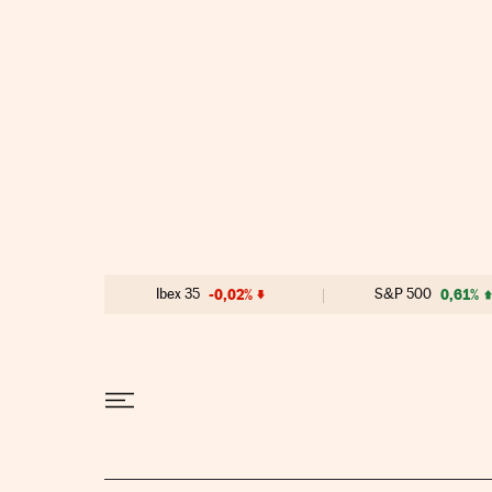
Ir al contenido
Ibex 35
-0,02%
S&P 500
0,61%