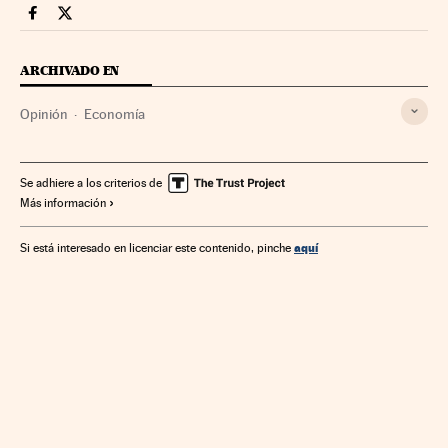
Economia Cinco Días en Facebook
Economia Cinco Días en Twitter
ARCHIVADO EN
Opinión
Economía
Se adhiere a los criterios de
Más información
aquí
Si está interesado en licenciar este contenido, pinche