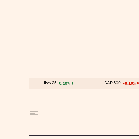
Ir al contenido
Ibex 35
0,16%
S&P 500
-0,16%