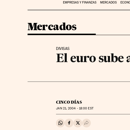
EMPRESAS Y FINANZAS
MERCADOS
ECON
Mercados
DIVISAS
El euro sube 
CINCO DÍAS
JAN
21, 2004 - 18:00
EST
Compartir en Whatsapp
Compartir en Facebook
Compartir en Twitter
Desplegar Redes Soci