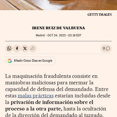
GETTY IMAGES
IRENE RUIZ DE VALBUENA
Madrid -
OCT
24, 2023 - 02:16
EDT
0
Compartir en Whatsapp
Compartir en Facebook
Compartir en Twitter
Desplegar Redes Sociales
Ir a l
Añadir Cinco Días en Google
La maquinación fraudulenta consiste en
maniobras maliciosas para mermar la
capacidad de defensa del demandado. Entre
estas
malas prácticas
estarían incluidas desde
la
privación de información sobre el
proceso a la otra parte,
hasta la ocultación
de la dirección del demandado al juzgado,