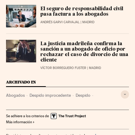
El seguro de responsabilidad civil
pasa factura a los abogados
ANDRÉS GARVI CARVAJAL
| MADRID
La justicia madrileña confirma la
sanción a un abogado de oficio por
rechazar el caso de divorcio de una
cliente
VÍCTOR BORREGUERO FUSTER
| MADRID
ARCHIVADO EN
Abogados
Despido improcedente
Despido
Relaciones laborales
Gente
Empresas
Trabajo
Economía
Sociedad
Justicia
Se adhiere a los criterios de
Más información