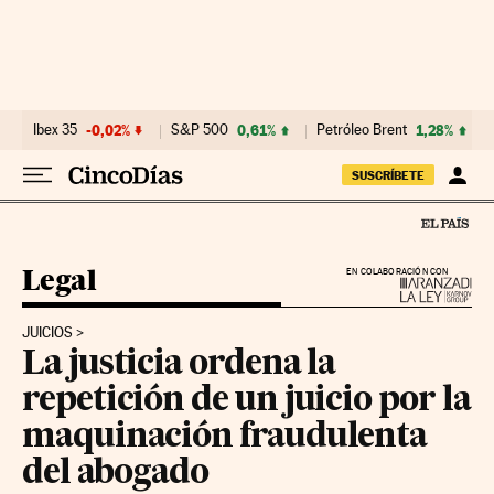
Ir al contenido
Ibex 35
-0,02%
S&P 500
0,61%
Petróleo Brent
1,28%
SUSCRÍBETE
Legal
EN COLABORACIÓN CON
JUICIOS
La justicia ordena la
repetición de un juicio por la
maquinación fraudulenta
del abogado