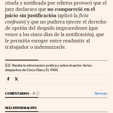
citada y notificada por edictos provocó que el
juez declarara que
no compareció en el
juicio sin justificación
(aplicó la
ficta
confessio
) y que no pudiera ejercer el derecho
de opción del despido improcedente (que
vence a los cinco días de la notificación), que
le permitía escoger entre readmitir al
trabajador o indemnizarle.
Recibe la información jurídica y sobre el sector de los
despachos de Cinco Días y EL PAÍS
Legal Cinco Días en Facebook
Legal Cinco Días en Twitter
IR A LOS COMENTARIOS
Normas
›
COMENTARIOS
0
MÁS INFORMACIÓN