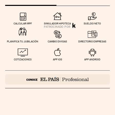
CALCULAR IRPF
SIMULADOR HIPOTECA
SUELDO NETO
PLANIFICA TU JUBILACIÓN
CAMBIO DIVISAS
DIRECTORIO EMPRESAS
COTIZACIONES
APP IOS
APP ANDROID