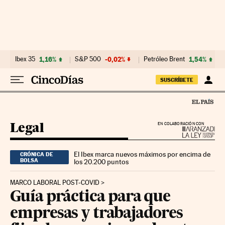
Ir al contenido
Ibex 35
1,16%
S&P 500
-0,02%
Petróleo Brent
1,54%
SUSCRÍBETE
Legal
EN COLABORACIÓN CON
El Ibex marca nuevos máximos por encima de
CRÓNICA DE
BOLSA
los 20.200 puntos
MARCO LABORAL POST-COVID
Guía práctica para que
empresas y trabajadores