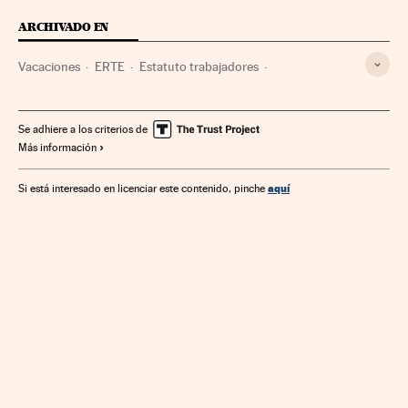
ARCHIVADO EN
Vacaciones
ERTE
Estatuto trabajadores
Crisis económica coronavirus covid-19
Abogados
Horarios trabajo
Derecho laboral
Coronavirus Covid-19
Se adhiere a los criterios de
Más información
Crisis económica
Legislación española
Coronavirus
Virología
Epidemia
Enfermedades infecciosas
aquí
Si está interesado en licenciar este contenido, pinche
Microbiología
Enfermedades
Relaciones laborales
Condiciones trabajo
Trabajo
Economía
Sociedad
Legislación
Justicia