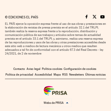
©
EDICIONES EL PAÍS
Cinco Días en F
Cinco Días e
Cinco 
EL PAÍS ejerce la oposición expresa frente al uso de sus obras y prestaciones en
la elaboración de revistas de prensa prevista en el artículo 32.1 del TRLPI;
también realiza la reserva expresa frente a la reproducción, distribución y
comunicación pública de sus trabajos y artículos sobre temas de actualidad
prevista en el artículo 33.1 del TRLPI; y, asimismo, realiza una reserva expresa
de las reproducciones y usos de las obras y otras prestaciones accesibles desde
este sitio web a medios de lectura mecánica u otros medios que resulten
adecuados a tal fin de conformidad con el artículo 67.3 del Real Decreto - ley
24/2021, de 2 de noviembre
Contacto
Aviso legal
Política cookies
Configuración de cookies
Política de privacidad
Accesibilidad
Mapa
RSS
Newsletters
Últimas noticias
Webs de PRISA