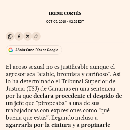
IRENE CORTÉS
OCT
05, 2018 - 02:52
EDT
Compartir en Whatsapp
Compartir en Facebook
Compartir en Twitter
Desplegar Redes Sociales
Añadir Cinco Días en Google
El acoso sexual no es justificable aunque el
agresor sea “afable, bromista y cariñoso”. Así
lo ha determinado el Tribunal Superior de
Justicia (TSJ) de Canarias en una sentencia
por la que
declara procedente el despido de
un jefe
que “piropeaba” a una de sus
trabajadoras con expresiones como “qué
buena que estás”, llegando incluso a
agarrarla por la cintura
y a
propinarle