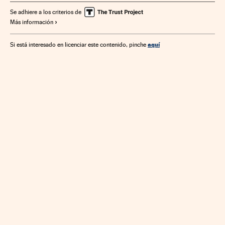
Hostelería
Sentencias
Poder judicial
Se adhiere a los criterios de
Más información
Relaciones laborales
Sanciones
Delitos
Juicios
Trabajo
Proceso judicial
Justicia
aquí
Si está interesado en licenciar este contenido, pinche