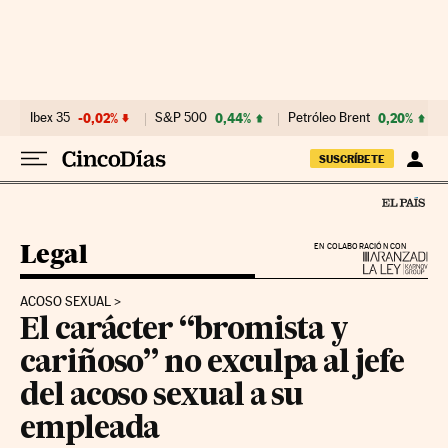
Ir al contenido
Ibex 35
-0,02%
S&P 500
0,44%
Petróleo Brent
0,20%
SUSCRÍBETE
Legal
EN COLABORACIÓN CON
ACOSO SEXUAL
El carácter “bromista y
cariñoso” no exculpa al jefe
del acoso sexual a su
empleada