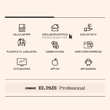
CALCULAR IRPF
SIMULADOR HIPOTECA
SUELDO NETO
PLANIFICA TU JUBILACIÓN
CAMBIO DIVISAS
DIRECTORIO EMPRESAS
COTIZACIONES
APP IOS
APP ANDROID