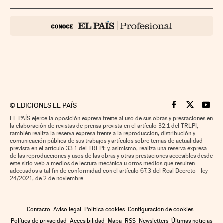
©
EDICIONES EL PAÍS
Cinco Días en F
Cinco Días e
Cinco 
EL PAÍS ejerce la oposición expresa frente al uso de sus obras y prestaciones en
la elaboración de revistas de prensa prevista en el artículo 32.1 del TRLPI;
también realiza la reserva expresa frente a la reproducción, distribución y
comunicación pública de sus trabajos y artículos sobre temas de actualidad
prevista en el artículo 33.1 del TRLPI; y, asimismo, realiza una reserva expresa
de las reproducciones y usos de las obras y otras prestaciones accesibles desde
este sitio web a medios de lectura mecánica u otros medios que resulten
adecuados a tal fin de conformidad con el artículo 67.3 del Real Decreto - ley
24/2021, de 2 de noviembre
Contacto
Aviso legal
Política cookies
Configuración de cookies
Política de privacidad
Accesibilidad
Mapa
RSS
Newsletters
Últimas noticias