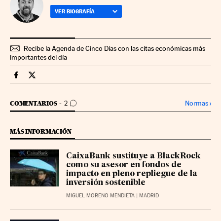
VER BIOGRAFÍA
Recibe la Agenda de Cinco Días con las citas económicas más
importantes del día
Fondos Y Planes Cinco Días en Facebook
Fondos Y Planes Cinco Días en Twitter
IR A LOS COMENTARIOS
Normas
›
COMENTARIOS
2
MÁS INFORMACIÓN
CaixaBank sustituye a BlackRock
como su asesor en fondos de
impacto en pleno repliegue de la
inversión sostenible
MIGUEL MORENO MENDIETA
| MADRID