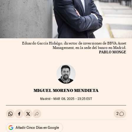
Eduardo García Hidalgo, director de inversiones de BBVA Asset
Management, en la sede del banco en Madrid.
PABLO MONGE
MIGUEL MORENO MENDIETA
Madrid -
MAR
08, 2025 - 23:25
EST
2
Compartir en Whatsapp
Compartir en Facebook
Compartir en Twitter
Desplegar Redes Sociales
Ir a l
Añadir Cinco Días en Google