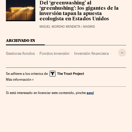
Del ‘greenwashing’ al
‘greenhushing’: los gigantes de la
inversión tapan la apuesta
ecologista en Estados Unidos
MIGUEL MORENO MENDIETA
| MADRID
ARCHIVADO EN
Gestoras fondos
Fondos inversión
Inversión financiera
Planes pensiones
BBVA AM
Donald Trump
Estados Unidos
Se adhiere a los criterios de
Más información
aquí
Si está interesado en licenciar este contenido, pinche