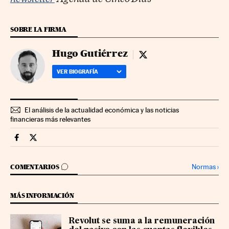
SOBRE LA FIRMA
Hugo Gutiérrez
Hugo Gutiérrez - twitt
VER BIOGRAFÍA
El análisis de la actualidad económica y las noticias
financieras más relevantes
Companias Cinco Días en Facebook
Companias Cinco Días en Twitter
IR A LOS COMENTARIOS
Normas
›
COMENTARIOS
MÁS INFORMACIÓN
Revolut se suma a la remuneración