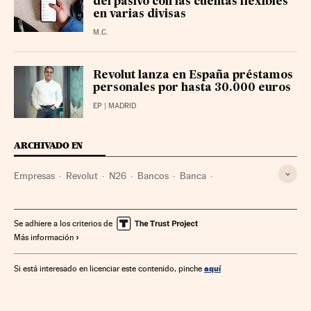
del pasivo con las cuentas flexibles
en varias divisas
M.C.
Revolut lanza en España préstamos
personales por hasta 30.000 euros
EP
| MADRID
ARCHIVADO EN
Empresas
Revolut
N26
Bancos
Banca
Digitalización empresarial
Crisis económica
Banco de España
Clientes
Se adhiere a los criterios de
Más información
aquí
Si está interesado en licenciar este contenido, pinche