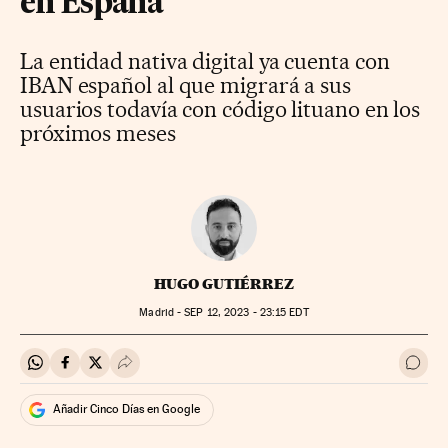
en España
La entidad nativa digital ya cuenta con
IBAN español al que migrará a sus
usuarios todavía con código lituano en los
próximos meses
HUGO GUTIÉRREZ
Madrid -
SEP
12, 2023 - 23:15
EDT
Compartir en Whatsapp
Compartir en Facebook
Compartir en Twitter
Desplegar Redes Sociales
Ir a 
Añadir Cinco Días en Google