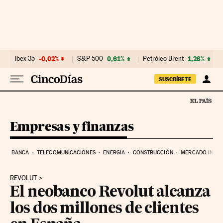
Ir al contenido
Ibex 35
-0,02%
S&P 500
0,61%
Petróleo Brent
1,28%
SUSCRÍBETE
Empresas y finanzas
BANCA
TELECOMUNICACIONES
ENERGIA
CONSTRUCCIÓN
MERCADO INMOB
REVOLUT
El neobanco Revolut alcanza
los dos millones de clientes