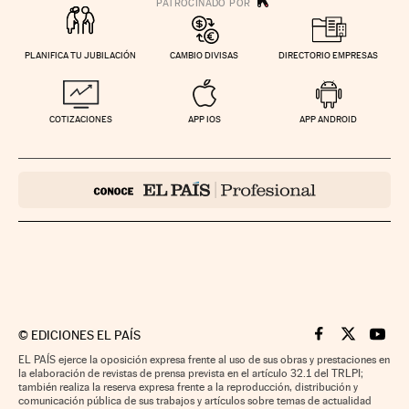
PLANIFICA TU JUBILACIÓN
CAMBIO DIVISAS
DIRECTORIO EMPRESAS
COTIZACIONES
APP IOS
APP ANDROID
©
EDICIONES EL PAÍS
Cinco Días en F
Cinco Días e
Cinco 
EL PAÍS ejerce la oposición expresa frente al uso de sus obras y prestaciones en
la elaboración de revistas de prensa prevista en el artículo 32.1 del TRLPI;
también realiza la reserva expresa frente a la reproducción, distribución y
comunicación pública de sus trabajos y artículos sobre temas de actualidad