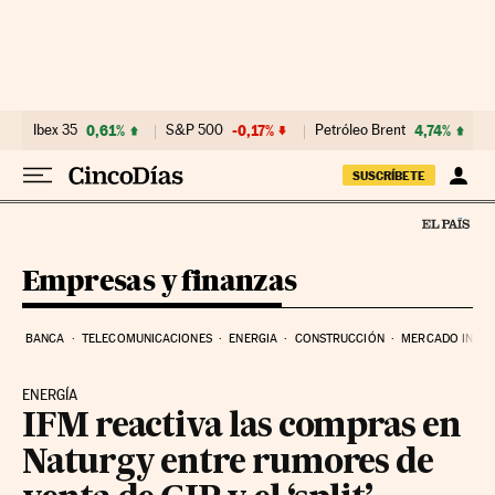
Ir al contenido
Ibex 35
0,61%
S&P 500
-0,17%
Petróleo Brent
4,74%
SUSCRÍBETE
Empresas y finanzas
BANCA
TELECOMUNICACIONES
ENERGIA
CONSTRUCCIÓN
MERCADO INMOB
ENERGÍA
IFM reactiva las compras en
Naturgy entre rumores de