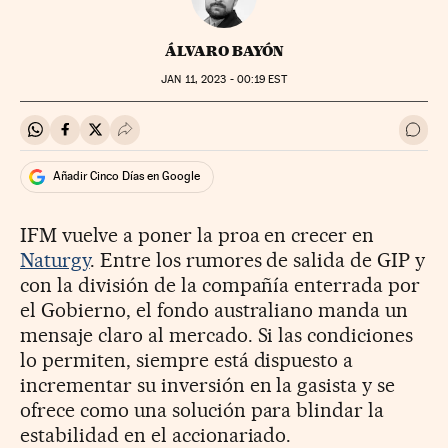
ÁLVARO BAYÓN
JAN
11, 2023 - 00:19
EST
Compartir en Whatsapp
Compartir en Facebook
Compartir en Twitter
Desplegar Redes Sociales
Ir a 
Añadir Cinco Días en Google
IFM vuelve a poner la proa en crecer en
Naturgy
. Entre los rumores de salida de GIP y
con la división de la compañía enterrada por
el Gobierno, el fondo australiano manda un
mensaje claro al mercado. Si las condiciones
lo permiten, siempre está dispuesto a
incrementar su inversión en la gasista y se
ofrece como una solución para blindar la
estabilidad en el accionariado.