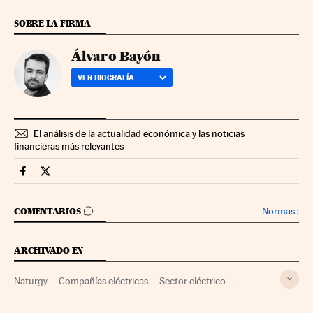
SOBRE LA FIRMA
Álvaro Bayón
VER BIOGRAFÍA
El análisis de la actualidad económica y las noticias
financieras más relevantes
Companias Cinco Días en Facebook
Companias Cinco Días en Twitter
IR A LOS COMENTARIOS
Normas
›
COMENTARIOS
ARCHIVADO EN
Naturgy
Compañías eléctricas
Sector eléctrico
Empresas
Energía eléctrica
Economía
Energía
IFM