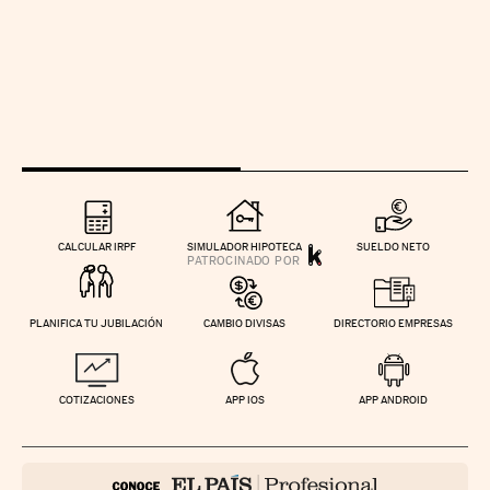
CALCULAR IRPF
SIMULADOR HIPOTECA
SUELDO NETO
PLANIFICA TU JUBILACIÓN
CAMBIO DIVISAS
DIRECTORIO EMPRESAS
COTIZACIONES
APP IOS
APP ANDROID