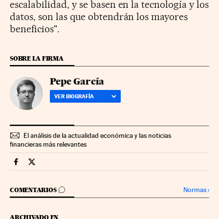
escalabilidad, y se basen en la tecnología y los
datos, son las que obtendrán los mayores
beneficios".
SOBRE LA FIRMA
Pepe García
VER BIOGRAFÍA
El análisis de la actualidad económica y las noticias
financieras más relevantes
Economia Cinco Días en Facebook
Economia Cinco Días en Twitter
IR A LOS COMENTARIOS
Normas
›
COMENTARIOS
ARCHIVADO EN