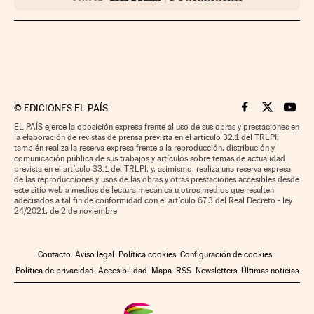
©
EDICIONES EL PAÍS
Cinco Días en F
Cinco Días e
Cinco 
EL PAÍS ejerce la oposición expresa frente al uso de sus obras y prestaciones en
la elaboración de revistas de prensa prevista en el artículo 32.1 del TRLPI;
también realiza la reserva expresa frente a la reproducción, distribución y
comunicación pública de sus trabajos y artículos sobre temas de actualidad
prevista en el artículo 33.1 del TRLPI; y, asimismo, realiza una reserva expresa
de las reproducciones y usos de las obras y otras prestaciones accesibles desde
este sitio web a medios de lectura mecánica u otros medios que resulten
adecuados a tal fin de conformidad con el artículo 67.3 del Real Decreto - ley
24/2021, de 2 de noviembre
Contacto
Aviso legal
Política cookies
Configuración de cookies
Política de privacidad
Accesibilidad
Mapa
RSS
Newsletters
Últimas noticias