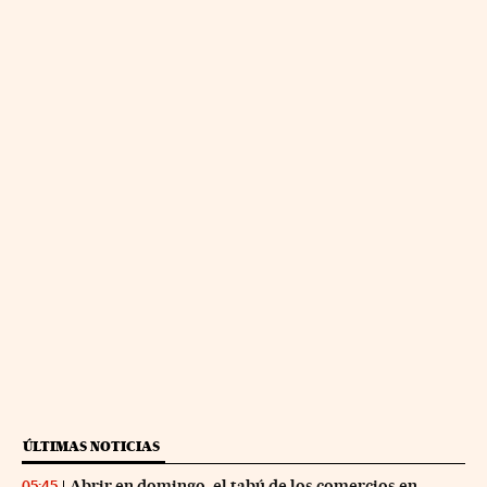
ÚLTIMAS NOTICIAS
Abrir en domingo, el tabú de los comercios en
05:45