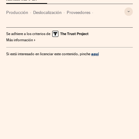
Producción
Deslocalización
Proveedores
Canal de Suez
Globalización
Canales
Vías navegables
Tráfico marítimo
Rutas transporte
Egipto
Se adhiere a los criterios de
Más información
Comercio internacional
África
Obras hidráulicas
Transporte marítimo
Oriente Próximo
Asia
aquí
Si está interesado en licenciar este contenido, pinche
Obras públicas
Comercio
Empresas
Economía
Transporte
Urbanismo
Industria