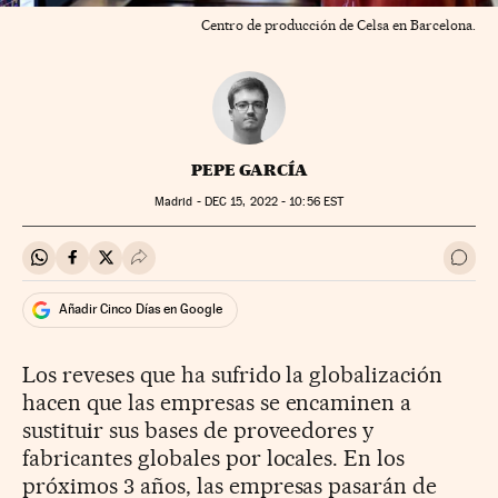
Centro de producción de Celsa en Barcelona.
PEPE GARCÍA
Madrid -
DEC
15, 2022 - 10:56
EST
Compartir en Whatsapp
Compartir en Facebook
Compartir en Twitter
Desplegar Redes Sociales
Ir a 
Añadir Cinco Días en Google
Los reveses que ha sufrido la globalización
hacen que las empresas se encaminen a
sustituir sus bases de proveedores y
fabricantes globales por locales. En los
próximos 3 años, las empresas pasarán de