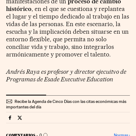
manifestaciones de un
proceso de cambio
histórico
, en el que se cuestiona y replantea
el lugar y el tiempo dedicado al trabajo en las
vidas de las personas. En este escenario, la
escucha y la implicación deben situarse en un
entorno flexible, que permita no solo
conciliar vida y trabajo, sino integrarlos
armónicamente y promover el talento.
Andrés Raya es profesor y director ejecuitvo de
Programas de Esade Executive Education
Recibe la Agenda de Cinco Días con las citas económicas más
importantes del día
Companias Cinco Días en Facebook
Companias Cinco Días en Twitter
IR A LOS COMENTARIOS
Normas
›
COMENTARIOS
0