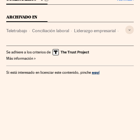
ARCHIVADO EN
Teletrabajo
Conciliación laboral
Liderazgo empresarial
Liderazgo personal
Recursos humanos
Coaching
Gestión empresarial
Horarios trabajo
Empleo
Se adhiere a los criterios de
Más información
Empresas
Condiciones trabajo
Trabajo
Economía
Estilo vida
aquí
Si está interesado en licenciar este contenido, pinche