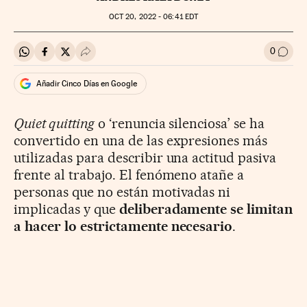
OCT
20, 2022 - 06:41
EDT
0
Compartir en Whatsapp
Compartir en Facebook
Compartir en Twitter
Desplegar Redes Sociales
Ir a l
Añadir Cinco Días en Google
Quiet quitting
o ‘renuncia silenciosa’ se ha
convertido en una de las expresiones más
utilizadas para describir una actitud pasiva
frente al trabajo. El fenómeno atañe a
personas que no están motivadas ni
implicadas y que
deliberadamente se limitan
a hacer lo estrictamente necesario
.