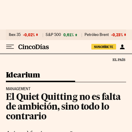
Ir al contenido
Ibex 35
-0,02%
S&P 500
0,61%
Petróleo Brent
-0,23%
SUSCRÍBETE
Idearium
MANAGEMENT
El Quiet Quitting no es falta
de ambición, sino todo lo
contrario