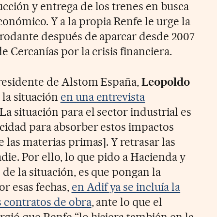
cción y entrega de los trenes en busca
nómico. Y a la propia Renfe le urge la
 rodante después de aparcar desde 2007
e Cercanías por la crisis financiera.
presidente de Alstom España,
Leopoldo
 la situación
en una entrevista
“La situación para el sector industrial es
acidad para absorber estos impactos
 las materias primas]. Y retrasar las
die. Por ello, lo que pido a Hacienda y
de la situación, es que pongan la
or esas fechas,
en Adif ya se incluía la
s contratos de obra
, ante lo que el
gió que Renfe “lo hiciera también en la