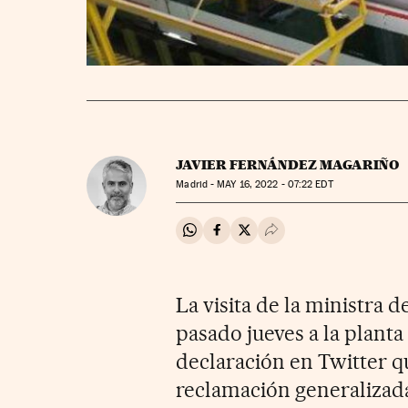
JAVIER FERNÁNDEZ MAGARIÑO
Madrid -
MAY
16, 2022 - 07:22
EDT
Compartir en Whatsapp
Compartir en Facebook
Compartir en Twitter
Desplegar Redes Soci
La visita de la ministra 
pasado jueves a la planta
declaración en Twitter q
reclamación generalizada