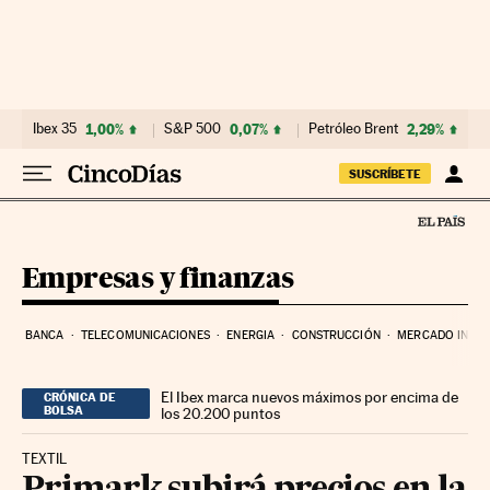
Ir al contenido
Ibex 35
1,00%
S&P 500
0,07%
Petróleo Brent
2,29%
SUSCRÍBETE
Empresas y finanzas
BANCA
TELECOMUNICACIONES
ENERGIA
CONSTRUCCIÓN
MERCADO INMOB
El Ibex marca nuevos máximos por encima de
CRÓNICA DE
BOLSA
los 20.200 puntos
TEXTIL