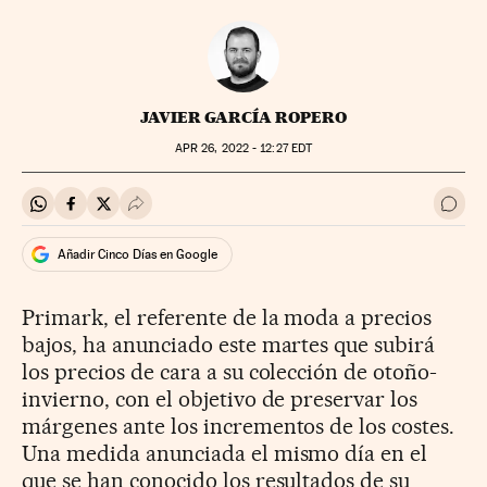
JAVIER GARCÍA ROPERO
APR
26, 2022 - 12:27
EDT
Compartir en Whatsapp
Compartir en Facebook
Compartir en Twitter
Desplegar Redes Sociales
Ir a 
Añadir Cinco Días en Google
Primark, el referente de la moda a precios
bajos, ha anunciado este martes que subirá
los precios de cara a su colección de otoño-
invierno, con el objetivo de preservar los
márgenes ante los incrementos de los costes.
Una medida anunciada el mismo día en el
que se han conocido los resultados de su