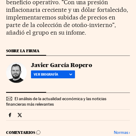
beneficio operativo. "Con una presión
inflacionaria creciente y un dólar fortalecido,
implementaremos subidas de precios en
parte de la colección de otoño-invierno",
añadió el grupo en su infome.
SOBRE LA FIRMA
Javier García Ropero
VER BIOGRAFÍA
El análisis de la actualidad económica y las noticias
financieras más relevantes
Companias Cinco Días en Facebook
Companias Cinco Días en Twitter
IR A LOS COMENTARIOS
Normas
›
COMENTARIOS